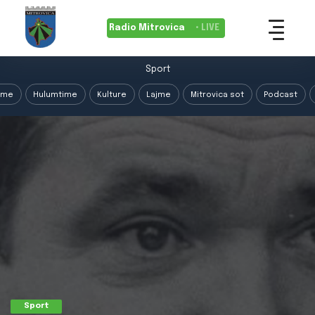
Radio Mitrovica
• LIVE
Sport
ime
Hulumtime
Kulture
Lajme
Mitrovica sot
Podcast
Sport