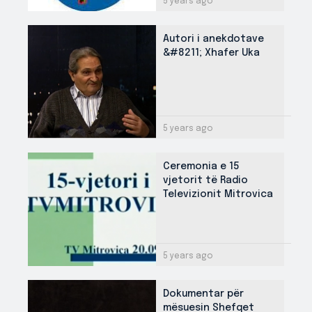
5 years ago
Autori i anekdotave
&#8211; Xhafer Uka
5 years ago
Ceremonia e 15
vjetorit të Radio
Televizionit Mitrovica
5 years ago
Dokumentar për
mësuesin Shefqet