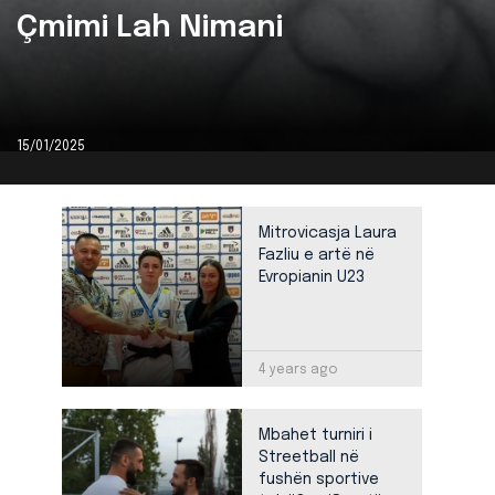
Çmimi Lah Nimani
15/01/2025
Mitrovicasja Laura
Fazliu e artë në
Evropianin U23
4 years ago
Mbahet turniri i
Streetball në
fushën sportive