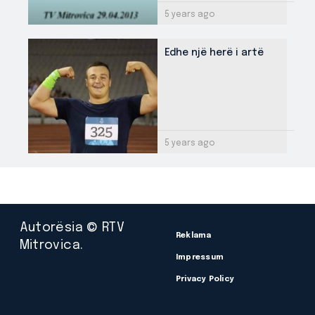
5 years ago
Edhe një herë i artë
5 years ago
Autorësia © RTV
Reklama
Mitrovica.
Impressum
Privacy Policy