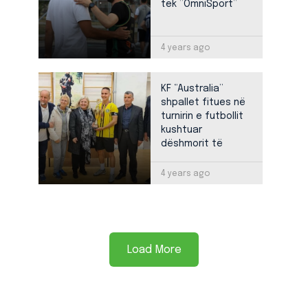
tek ”OmniSport”
4 years ago
KF “Australia”
shpallet fitues në
turnirin e futbollit
kushtuar
dëshmorit të
kombit Harun Beka
4 years ago
Load More