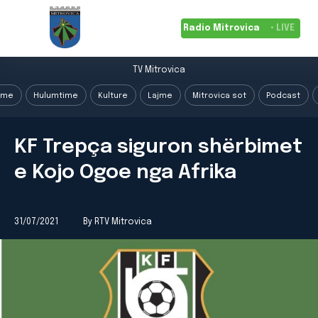
Radio Mitrovica
• LIVE
TV Mitrovica
ime
Hulumtime
Kulture
Lajme
Mitrovica sot
Podcast
KF Trepça siguron shërbimet
e Kojo Ogoe nga Afrika
31/07/2021
By RTV Mitrovica