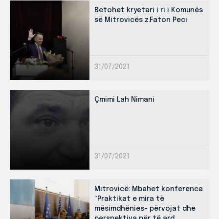
Betohet kryetari i ri i Komunës
së Mitrovicës z.Faton Peci
31/07/2021
Çmimi Lah Nimani
31/07/2021
Mitrovicë: Mbahet konferenca
“Praktikat e mira të
mësimdhënies- përvojat dhe
perspektiva për të ard...