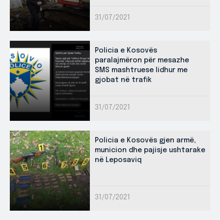
31/07/2021
Policia e Kosovës
paralajmëron për mesazhe
SMS mashtruese lidhur me
gjobat në trafik
31/07/2021
Policia e Kosovës gjen armë,
municion dhe pajisje ushtarake
në Leposaviq
31/07/2021