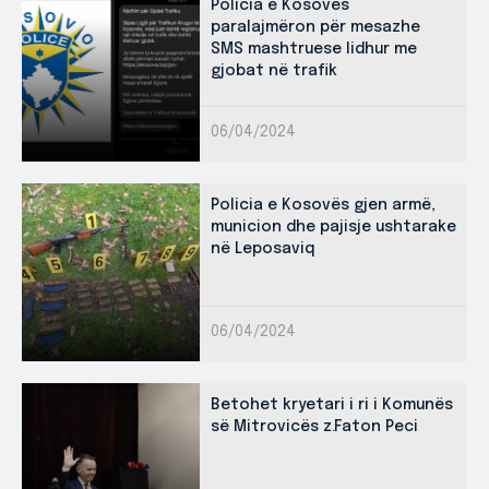
Policia e Kosovës
paralajmëron për mesazhe
SMS mashtruese lidhur me
gjobat në trafik
06/04/2024
Policia e Kosovës gjen armë,
municion dhe pajisje ushtarake
në Leposaviq
06/04/2024
Betohet kryetari i ri i Komunës
së Mitrovicës z.Faton Peci