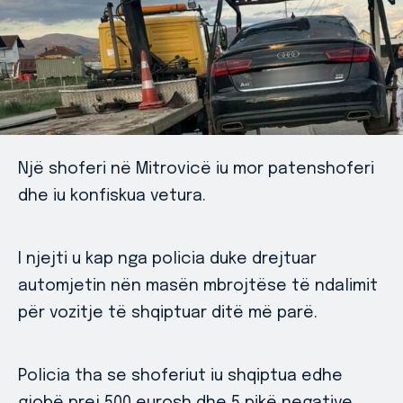
Një shoferi në Mitrovicë iu mor patenshoferi
dhe iu konfiskua vetura.
I njejti u kap nga policia duke drejtuar
automjetin nën masën mbrojtëse të ndalimit
për vozitje të shqiptuar ditë më parë.
Policia tha se shoferiut iu shqiptua edhe