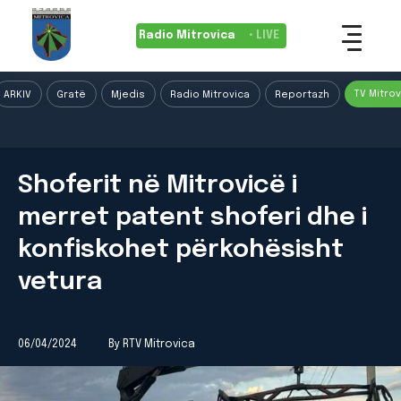
Radio Mitrovica
• LIVE
TV Mitrov
ARKIV
Gratë
Mjedis
Radio Mitrovica
Reportazh
Shoferit në Mitrovicë i
merret patent shoferi dhe i
konfiskohet përkohësisht
vetura
06/04/2024
By RTV Mitrovica