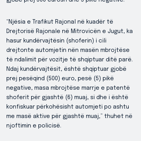
gjobë prej 500 eurosh dhe 5 pikë negative.
“Njësia e Trafikut Rajonal në kuadër të
Drejtorisë Rajonale në Mitrovicën e Jugut, ka
hasur kundërvajtësin (shoferin) i cili
drejtonte automjetin nën masën mbrojtëse
të ndalimit për vozitje të shqiptuar ditë parë.
Ndaj kundërvajtësit, është shqiptuar gjobë
prej pesëqind (500) euro, pesë (5) pikë
negative, masa mbrojtëse marrje e patentë
shoferit për gjashtë (6) muaj, si dhe i është
konfiskuar përkohësisht automjeti po ashtu
me masë aktive për gjashtë muaj,” thuhet në
njoftimin e policisë.