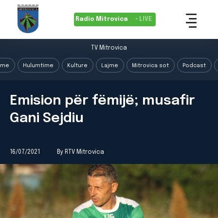
Radio Mitrovica
• LIVE
TV Mitrovica
ime
Hulumtime
Kulture
Lajme
Mitrovica sot
Podcast
Emision për fëmijë; musafir
Gani Sejdiu
16/07/2021
By RTV Mitrovica