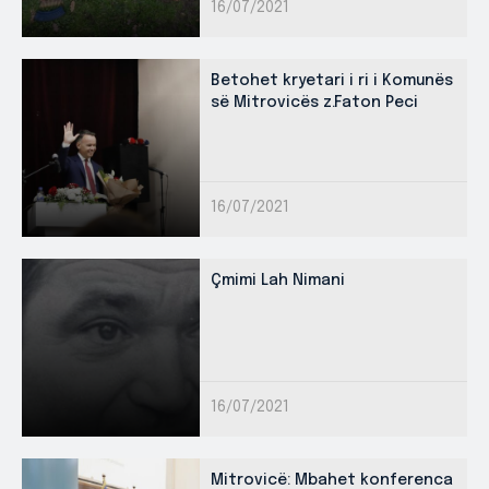
16/07/2021
Betohet kryetari i ri i Komunës
së Mitrovicës z.Faton Peci
16/07/2021
Çmimi Lah Nimani
16/07/2021
Mitrovicë: Mbahet konferenca