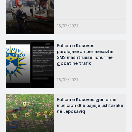
16/07/2021
Policia e Kosovës
paralajmëron për mesazhe
SMS mashtruese lidhur me
gjobat në trafik
16/07/2021
Policia e Kosovës gjen armë,
municion dhe pajisje ushtarake
në Leposaviq