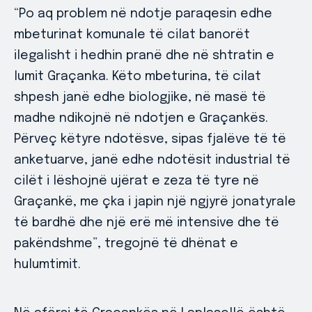
“Po aq problem në ndotje paraqesin edhe
mbeturinat komunale të cilat banorët
ilegalisht i hedhin pranë dhe në shtratin e
lumit Graçanka. Këto mbeturina, të cilat
shpesh janë edhe biologjike, në masë të
madhe ndikojnë në ndotjen e Graçankës.
Përveç këtyre ndotësve, sipas fjalëve të të
anketuarve, janë edhe ndotësit industrial të
cilët i lëshojnë ujërat e zeza të tyre në
Graçankë, me çka i japin një ngjyrë jonatyrale
të bardhë dhe një erë më intensive dhe të
pakëndshme”, tregojnë të dhënat e
hulumtimit.