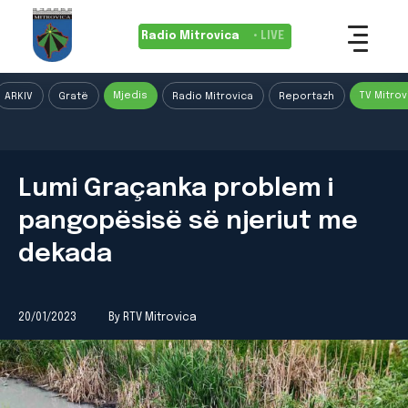
Radio Mitrovica
• LIVE
Mjedis
TV Mitrov
ARKIV
Gratë
Radio Mitrovica
Reportazh
Lumi Graçanka problem i
pangopësisë së njeriut me
dekada
20/01/2023
By RTV Mitrovica