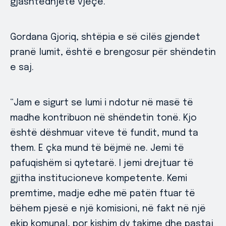
gjashtëdhjetë vjeçe.
Gordana Gjoriq, shtëpia e së cilës gjendet
pranë lumit, është e brengosur për shëndetin
e saj.
“Jam e sigurt se lumi i ndotur në masë të
madhe kontribuon në shëndetin tonë. Kjo
është dëshmuar viteve të fundit, mund ta
them. E çka mund të bëjmë ne. Jemi të
pafuqishëm si qytetarë. I jemi drejtuar të
gjitha institucioneve kompetente. Kemi
premtime, madje edhe më patën ftuar të
bëhem pjesë e një komisioni, në fakt në një
ekip komunal, por kishim dy takime dhe pastaj