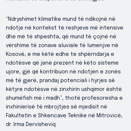
“Ndryshimet klimatike mund të ndikojnë në
ndotje në kontekst të reshjeve më intensive
dhe më të shpeshta, që mund të çojnë në
vërshime të zonave aluviale të lumenjve në
Kosovë, e me këtë edhe te shpërndarja e
ndotësve që janë prezent në këto sisteme
ujore, gjë që kontribuon në ndotjen e zonës
më të gjerë, prandaj potenciali i hyrjes së
këtyre ndotësve në zinxhirin ushqimor është
shumëfish më i madh”, thotë profesoresha e
inxhinierisë të mbrojtjes së mjedisit në
Fakultetin e Shkencave Teknike në Mitrovicë,
dr. Irma Dervisheviq.