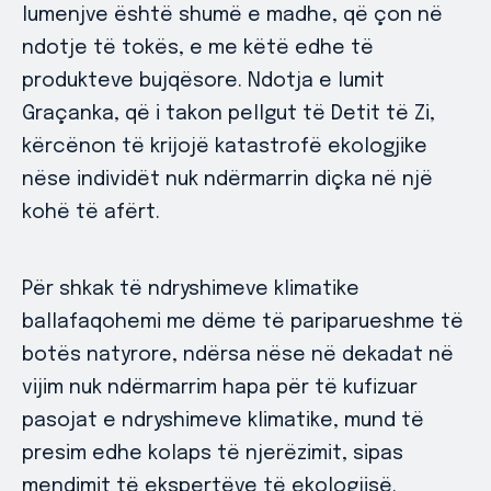
lumenjve është shumë e madhe, që çon në
ndotje të tokës, e me këtë edhe të
produkteve bujqësore. Ndotja e lumit
Graçanka, që i takon pellgut të Detit të Zi,
kërcënon të krijojë katastrofë ekologjike
nëse individët nuk ndërmarrin diçka në një
kohë të afërt.
Për shkak të ndryshimeve klimatike
ballafaqohemi me dëme të pariparueshme të
botës natyrore, ndërsa nëse në dekadat në
vijim nuk ndërmarrim hapa për të kufizuar
pasojat e ndryshimeve klimatike, mund të
presim edhe kolaps të njerëzimit, sipas
mendimit të ekspertëve të ekologjisë.