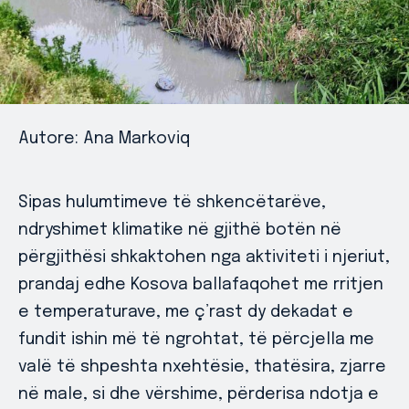
Autore: Ana Markoviq
Sipas hulumtimeve të shkencëtarëve,
ndryshimet klimatike në gjithë botën në
përgjithësi shkaktohen nga aktiviteti i njeriut,
prandaj edhe Kosova ballafaqohet me rritjen
e temperaturave, me ç’rast dy dekadat e
fundit ishin më të ngrohtat, të përcjella me
valë të shpeshta nxehtësie, thatësira, zjarre
në male, si dhe vërshime, përderisa ndotja e