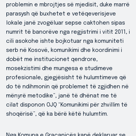
problemin e mbrojtjes së mjedisit, duke marrë
parasysh që buxhetet e vetëqeverisjeve
lokale janë zvogëluar sepse caktohen sipas
numrit të banorëve nga regjistrimi i vitit 2011, i
cili asokohe ishte bojkotuar nga komuniteti
serb në Kosovë, komunikimi dhe koordinimi i
dobët me institucionet qendrore,
mosekzistimi dhe mungesa e studimeve
profesionale, gjegjësisht të hulumtimeve që
do të ndihmonin që problemet të zgjidhen në
mënyrë metodike”, janë të dhënat me të
cilat disponon OJQ “Komunikimi për zhvillim të
shoqërisë”, që ka bërë këtë hulumtim.
Nga Komuna e Graçanicës kanë deklaruar se