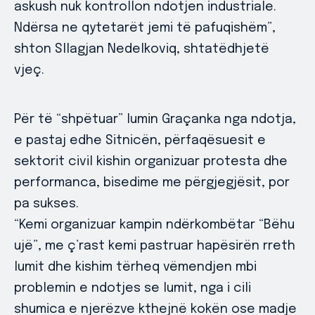
askush nuk kontrollon ndotjen industriale.
Ndërsa ne qytetarët jemi të pafuqishëm”,
shton Sllagjan Nedelkoviq, shtatëdhjetë
vjeç.
Për të “shpëtuar” lumin Graçanka nga ndotja,
e pastaj edhe Sitnicën, përfaqësuesit e
sektorit civil kishin organizuar protesta dhe
performanca, bisedime me përgjegjësit, por
pa sukses.
“Kemi organizuar kampin ndërkombëtar “Bëhu
ujë”, me ç’rast kemi pastruar hapësirën rreth
lumit dhe kishim tërheq vëmendjen mbi
problemin e ndotjes se lumit, nga i cili
shumica e njerëzve kthejnë kokën ose madje