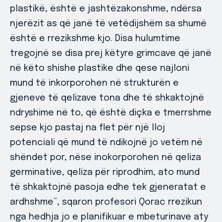
plastikë, është e jashtëzakonshme, ndërsa
njerëzit as që janë të vetëdijshëm sa shumë
është e rrezikshme kjo. Disa hulumtime
tregojnë se disa prej këtyre grimcave që janë
në këto shishe plastike dhe qese najloni
mund të inkorporohen në strukturën e
gjeneve të qelizave tona dhe të shkaktojnë
ndryshime në to, që është diçka e tmerrshme
sepse kjo pastaj na flet për një lloj
potenciali që mund të ndikojnë jo vetëm në
shëndet por, nëse inokorporohen në qeliza
germinative, qeliza për riprodhim, ato mund
të shkaktojnë pasoja edhe tek gjeneratat e
ardhshme”, sqaron profesori Qorac rrezikun
nga hedhja jo e planifikuar e mbeturinave aty