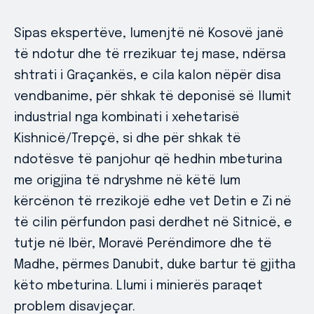
Sipas ekspertëve, lumenjtë në Kosovë janë
të ndotur dhe të rrezikuar tej mase, ndërsa
shtrati i Graçankës, e cila kalon nëpër disa
vendbanime, për shkak të deponisë së llumit
industrial nga kombinati i xehetarisë
Kishnicë/Trepçë, si dhe për shkak të
ndotësve të panjohur që hedhin mbeturina
me origjina të ndryshme në këtë lum
kërcënon të rrezikojë edhe vet Detin e Zi në
të cilin përfundon pasi derdhet në Sitnicë, e
tutje në Ibër, Moravë Perëndimore dhe të
Madhe, përmes Danubit, duke bartur të gjitha
këto mbeturina. Llumi i minierës paraqet
problem disavjeçar.