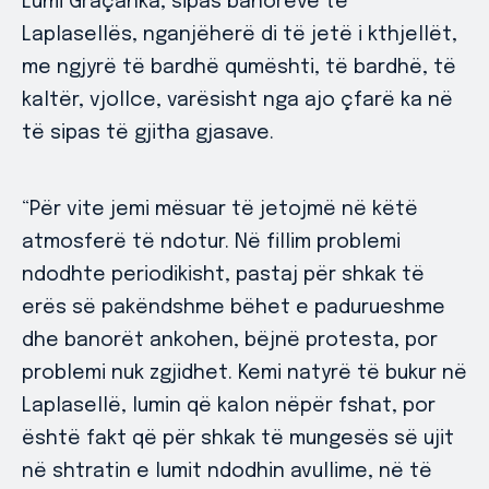
Lumi Graçanka, sipas banorëve të
Laplasellës, nganjëherë di të jetë i kthjellët,
me ngjyrë të bardhë qumështi, të bardhë, të
kaltër, vjollce, varësisht nga ajo çfarë ka në
të sipas të gjitha gjasave.
“Për vite jemi mësuar të jetojmë në këtë
atmosferë të ndotur. Në fillim problemi
ndodhte periodikisht, pastaj për shkak të
erës së pakëndshme bëhet e padurueshme
dhe banorët ankohen, bëjnë protesta, por
problemi nuk zgjidhet. Kemi natyrë të bukur në
Laplasellë, lumin që kalon nëpër fshat, por
është fakt që për shkak të mungesës së ujit
në shtratin e lumit ndodhin avullime, në të