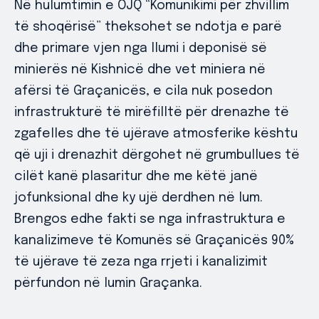
Në hulumtimin e OJQ “Komunikimi për zhvillim
të shoqërisë” theksohet se ndotja e parë
dhe primare vjen nga llumi i deponisë së
minierës në Kishnicë dhe vet miniera në
afërsi të Graçanicës, e cila nuk posedon
infrastrukturë të mirëfilltë për drenazhe të
zgafelles dhe të ujërave atmosferike kështu
që uji i drenazhit dërgohet në grumbullues të
cilët kanë plasaritur dhe me këtë janë
jofunksional dhe ky ujë derdhen në lum.
Brengos edhe fakti se nga infrastruktura e
kanalizimeve të Komunës së Graçanicës 90%
të ujërave të zeza nga rrjeti i kanalizimit
përfundon në lumin Graçanka.