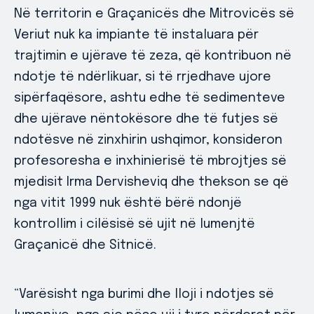
Në territorin e Graçanicës dhe Mitrovicës së
Veriut nuk ka impiante të instaluara për
trajtimin e ujërave të zeza, që kontribuon në
ndotje të ndërlikuar, si të rrjedhave ujore
sipërfaqësore, ashtu edhe të sedimenteve
dhe ujërave nëntokësore dhe të futjes së
ndotësve në zinxhirin ushqimor, konsideron
profesoresha e inxhinierisë të mbrojtjes së
mjedisit Irma Dervisheviq dhe thekson se që
nga vitit 1999 nuk është bërë ndonjë
kontrollim i cilësisë së ujit në lumenjtë
Graçanicë dhe Sitnicë.
“Varësisht nga burimi dhe lloji i ndotjes së