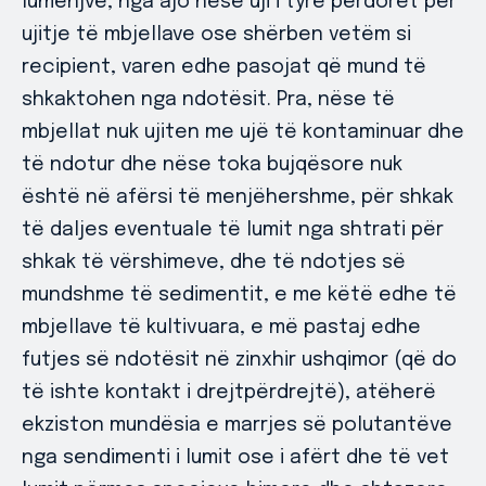
lumenjve, nga ajo nëse uji i tyre përdoret për
ujitje të mbjellave ose shërben vetëm si
recipient, varen edhe pasojat që mund të
shkaktohen nga ndotësit. Pra, nëse të
mbjellat nuk ujiten me ujë të kontaminuar dhe
të ndotur dhe nëse toka bujqësore nuk
është në afërsi të menjëhershme, për shkak
të daljes eventuale të lumit nga shtrati për
shkak të vërshimeve, dhe të ndotjes së
mundshme të sedimentit, e me këtë edhe të
mbjellave të kultivuara, e më pastaj edhe
futjes së ndotësit në zinxhir ushqimor (që do
të ishte kontakt i drejtpërdrejtë), atëherë
ekziston mundësia e marrjes së polutantëve
nga sendimenti i lumit ose i afërt dhe të vet