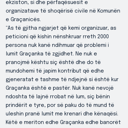
ekziston, si dhe përfaqësuesit e
organizatave të shoqërisë civile në Komunën
e Graçanicës.
“As të gjitha ngjarjet që kemi organizuar, as
peticioni që kishin nënshkruar rreth 2000
persona nuk kanë ndihmuar që problemi i
lumit Graçanka të zgjidhet. Ne nuk e
pranojmë kështu siç është dhe do të
mundohemi të japim kontribut që edhe
gjeneratat e tashme të ndjejnë si është kur
Graçanka është e pastër. Nuk kanë nevojë
ndoshta të lajnë rrobat në lum, siç bënin
prindërit e tyre, por së paku do të mund të
uleshin pranë lumit me krenari dhe kënaqësi.
Këtë e meriton edhe Graçanka edhe banorët