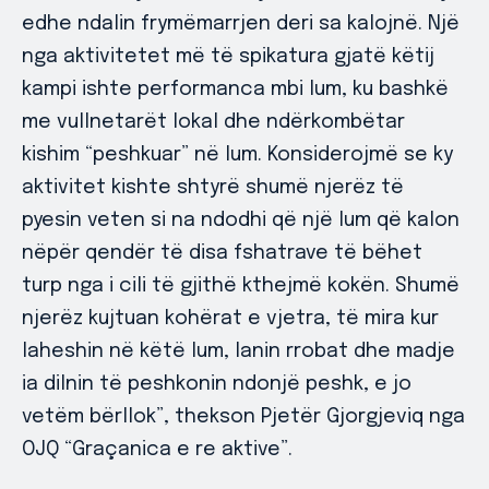
edhe ndalin frymëmarrjen deri sa kalojnë. Një
nga aktivitetet më të spikatura gjatë këtij
kampi ishte performanca mbi lum, ku bashkë
me vullnetarët lokal dhe ndërkombëtar
kishim “peshkuar” në lum. Konsiderojmë se ky
aktivitet kishte shtyrë shumë njerëz të
pyesin veten si na ndodhi që një lum që kalon
nëpër qendër të disa fshatrave të bëhet
turp nga i cili të gjithë kthejmë kokën. Shumë
njerëz kujtuan kohërat e vjetra, të mira kur
laheshin në këtë lum, lanin rrobat dhe madje
ia dilnin të peshkonin ndonjë peshk, e jo
vetëm bërllok”, thekson Pjetër Gjorgjeviq nga
OJQ “Graçanica e re aktive”.