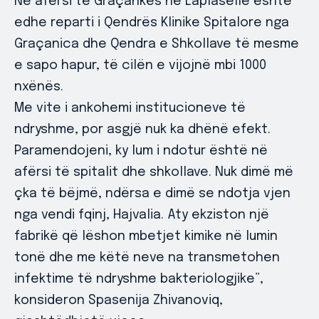
Në afërsi të Graçankës në Laplasellë është
edhe reparti i Qendrës Klinike Spitalore nga
Graçanica dhe Qendra e Shkollave të mesme
e sapo hapur, të cilën e vijojnë mbi 1000
nxënës.
Me vite i ankohemi institucioneve të
ndryshme, por asgjë nuk ka dhënë efekt.
Paramendojeni, ky lum i ndotur është në
afërsi të spitalit dhe shkollave. Nuk dimë më
çka të bëjmë, ndërsa e dimë se ndotja vjen
nga vendi fqinj, Hajvalia. Aty ekziston një
fabrikë që lëshon mbetjet kimike në lumin
tonë dhe me këtë neve na transmetohen
infektime të ndryshme bakteriologjike”,
konsideron Spasenija Zhivanoviq,