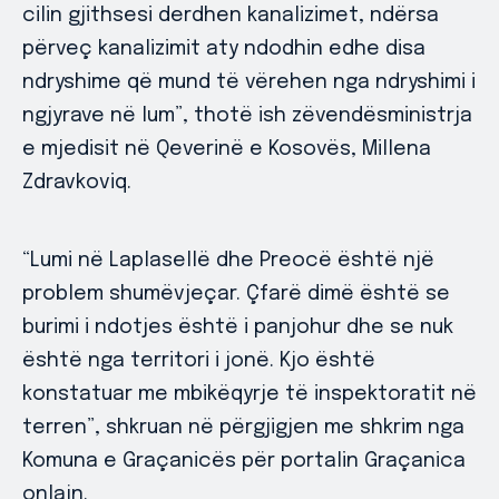
cilin gjithsesi derdhen kanalizimet, ndërsa
përveç kanalizimit aty ndodhin edhe disa
ndryshime që mund të vërehen nga ndryshimi i
ngjyrave në lum”, thotë ish zëvendësministrja
e mjedisit në Qeverinë e Kosovës, Millena
Zdravkoviq.
“Lumi në Laplasellë dhe Preocë është një
problem shumëvjeçar. Çfarë dimë është se
burimi i ndotjes është i panjohur dhe se nuk
është nga territori i jonë. Kjo është
konstatuar me mbikëqyrje të inspektoratit në
terren”, shkruan në përgjigjen me shkrim nga
Komuna e Graçanicës për portalin Graçanica
onlajn.