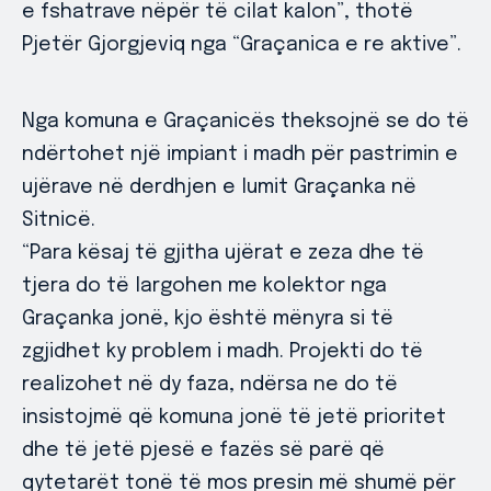
e fshatrave nëpër të cilat kalon”, thotë
Pjetër Gjorgjeviq nga “Graçanica e re aktive”.
Nga komuna e Graçanicës theksojnë se do të
ndërtohet një impiant i madh për pastrimin e
ujërave në derdhjen e lumit Graçanka në
Sitnicë.
“Para kësaj të gjitha ujërat e zeza dhe të
tjera do të largohen me kolektor nga
Graçanka jonë, kjo është mënyra si të
zgjidhet ky problem i madh. Projekti do të
realizohet në dy faza, ndërsa ne do të
insistojmë që komuna jonë të jetë prioritet
dhe të jetë pjesë e fazës së parë që
qytetarët tonë të mos presin më shumë për