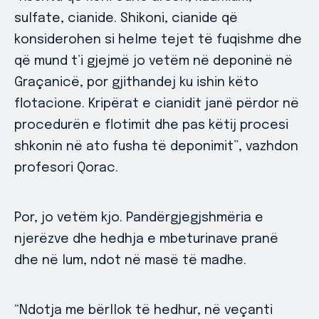
sulfate, cianide. Shikoni, cianide që
konsiderohen si helme tejet të fuqishme dhe
që mund t’i gjejmë jo vetëm në deponinë në
Graçanicë, por gjithandej ku ishin këto
flotacione. Kripërat e cianidit janë përdor në
procedurën e flotimit dhe pas këtij procesi
shkonin në ato fusha të deponimit”, vazhdon
profesori Qorac.
Por, jo vetëm kjo. Pandërgjegjshmëria e
njerëzve dhe hedhja e mbeturinave pranë
dhe në lum, ndot në masë të madhe.
“Ndotja me bërllok të hedhur, në veçanti