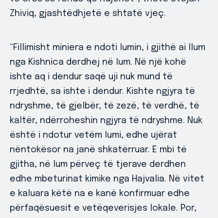
Zhiviq, gjashtëdhjetë e shtatë vjeç.
“Fillimisht miniera e ndoti lumin, i gjithë ai llum
nga Kishnica derdhej në lum. Në një kohë
ishte aq i dendur saqë uji nuk mund të
rrjedhtë, sa ishte i dendur. Kishte ngjyra të
ndryshme, të gjelbër, të zezë, të verdhë, të
kaltër, ndërroheshin ngjyra të ndryshme. Nuk
është i ndotur vetëm lumi, edhe ujërat
nëntokësor na janë shkatërruar. E mbi të
gjitha, në lum përveç të tjerave derdhen
edhe mbeturinat kimike nga Hajvalia. Në vitet
e kaluara këtë na e kanë konfirmuar edhe
përfaqësuesit e vetëqeverisjes lokale. Por,