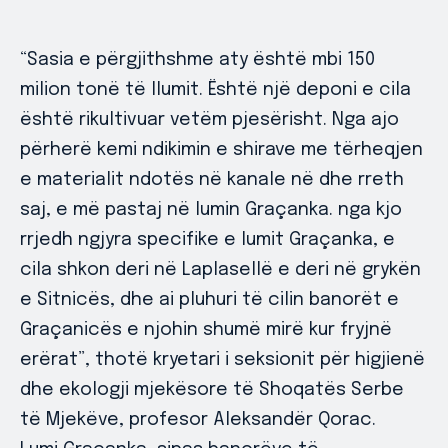
“Sasia e përgjithshme aty është mbi 150
milion tonë të llumit. Është një deponi e cila
është rikultivuar vetëm pjesërisht. Nga ajo
përherë kemi ndikimin e shirave me tërheqjen
e materialit ndotës në kanale në dhe rreth
saj, e më pastaj në lumin Graçanka. nga kjo
rrjedh ngjyra specifike e lumit Graçanka, e
cila shkon deri në Laplasellë e deri në grykën
e Sitnicës, dhe ai pluhuri të cilin banorët e
Graçanicës e njohin shumë mirë kur fryjnë
erërat”, thotë kryetari i seksionit për higjienë
dhe ekologji mjekësore të Shoqatës Serbe
të Mjekëve, profesor Aleksandër Qorac.