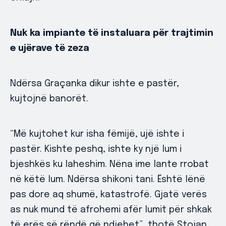
Nuk ka impiante të instaluara për trajtimin
e ujërave të zeza
Ndërsa Graçanka dikur ishte e pastër,
kujtojnë banorët.
“Më kujtohet kur isha fëmijë, ujë ishte i
pastër. Kishte peshq, ishte ky një lum i
bjeshkës ku laheshim. Nëna ime lante rrobat
në këtë lum. Ndërsa shikoni tani. Është lënë
pas dore aq shumë, katastrofë. Gjatë verës
as nuk mund të afrohemi afër lumit për shkak
të erës së rëndë që ndjehet”, thotë Stojan