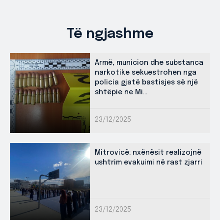
Të ngjashme
Armë, municion dhe substanca
narkotike sekuestrohen nga
policia gjatë bastisjes së një
shtëpie ne Mi...
23/12/2025
Mitrovicë: nxënësit realizojnë
ushtrim evakuimi në rast zjarri
23/12/2025