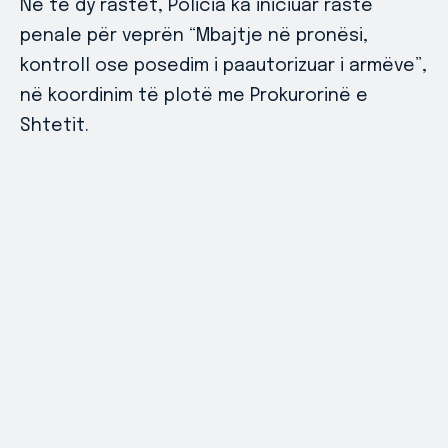
Në të dy rastet, Policia ka iniciuar raste
penale për veprën “Mbajtje në pronësi,
kontroll ose posedim i paautorizuar i armëve”,
në koordinim të plotë me Prokurorinë e
Shtetit.