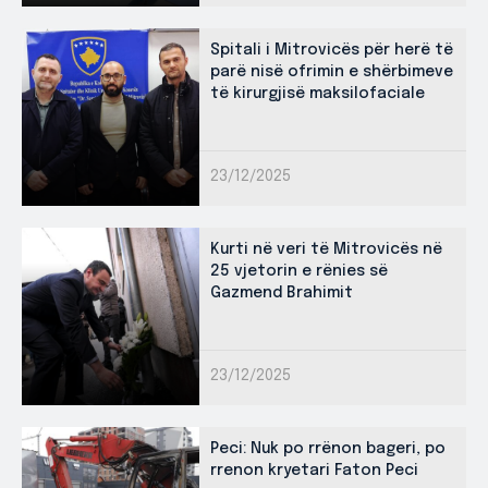
Spitali i Mitrovicës për herë të
parë nisë ofrimin e shërbimeve
të kirurgjisë maksilofaciale
23/12/2025
Kurti në veri të Mitrovicës në
25 vjetorin e rënies së
Gazmend Brahimit
23/12/2025
Peci: Nuk po rrënon bageri, po
rrenon kryetari Faton Peci