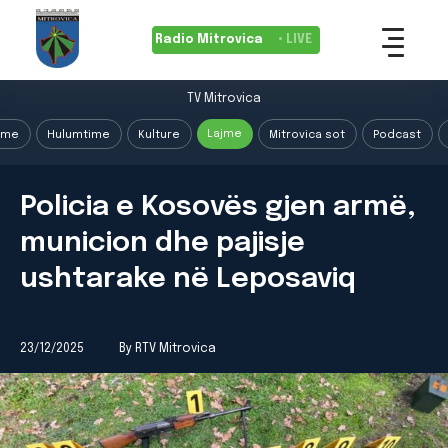
Radio Mitrovica
• LIVE
TV Mitrovica
Lajme
ime
Hulumtime
Kulture
Mitrovica sot
Podcast
Policia e Kosovës gjen armë,
municion dhe pajisje
ushtarake në Leposaviq
23/12/2025
By RTV Mitrovica