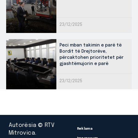
23/12/2025
Peci mban takimin e parë të
Bordit të Drejtorëve,
përcaktohen prioritetet për
gjashtëmujorin e parë
23/12/2025
Autorësia © RTV
Reklama
Mitrovica.