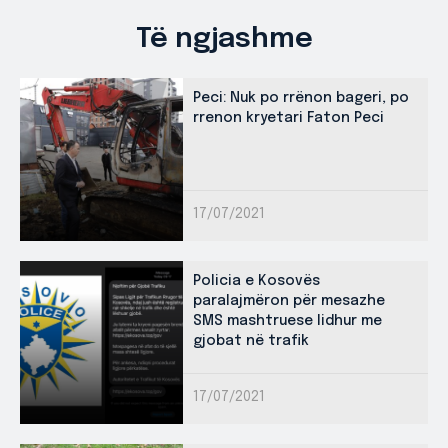
Të ngjashme
Peci: Nuk po rrënon bageri, po
rrenon kryetari Faton Peci
17/07/2021
Policia e Kosovës
paralajmëron për mesazhe
SMS mashtruese lidhur me
gjobat në trafik
17/07/2021