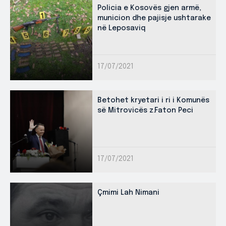
Policia e Kosovës gjen armë,
municion dhe pajisje ushtarake
në Leposaviq
17/07/2021
Betohet kryetari i ri i Komunës
së Mitrovicës z.Faton Peci
17/07/2021
Çmimi Lah Nimani