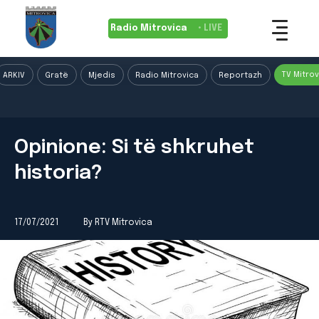
Radio Mitrovica
• LIVE
TV Mitrov
ARKIV
Gratë
Mjedis
Radio Mitrovica
Reportazh
Opinione: Si të shkruhet
historia?
17/07/2021
By RTV Mitrovica