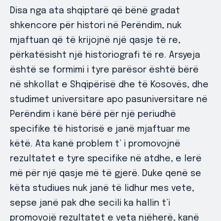
Disa nga ata shqiptarë që bënë gradat
shkencore për histori në Perëndim, nuk
mjaftuan që të krijojnë një qasje të re,
përkatësisht një historiografi të re. Arsyeja
është se formimi i tyre parësor është bërë
në shkollat e Shqipërisë dhe të Kosovës, dhe
studimet universitare apo pasuniversitare në
Perëndim i kanë bërë për një periudhë
specifike të historisë e janë mjaftuar me
këtë. Ata kanë problem t’ i promovojnë
rezultatet e tyre specifike në atdhe, e lerë
më për një qasje më të gjerë. Duke qenë se
këta studiues nuk janë të lidhur mes vete,
sepse janë pak dhe secili ka hallin t’i
promovojë rezultatet e veta njëherë, kanë