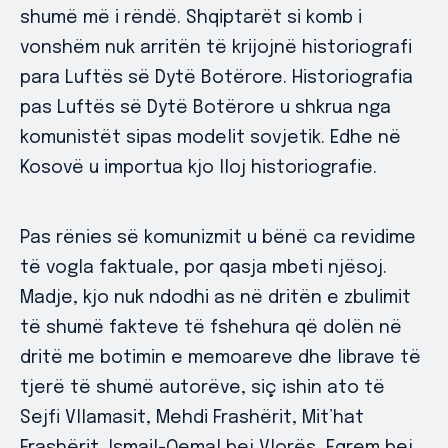
shumë më i rëndë. Shqiptarët si komb i
vonshëm nuk arritën të krijojnë historiografi
para Luftës së Dytë Botërore. Historiografia
pas Luftës së Dytë Botërore u shkrua nga
komunistët sipas modelit sovjetik. Edhe në
Kosovë u importua kjo lloj historiografie.
Pas rënies së komunizmit u bënë ca revidime
të vogla faktuale, por qasja mbeti njësoj.
Madje, kjo nuk ndodhi as në dritën e zbulimit
të shumë fakteve të fshehura që dolën në
dritë me botimin e memoareve dhe librave të
tjerë të shumë autorëve, siç ishin ato të
Sejfi Vllamasit, Mehdi Frashërit, Mit’hat