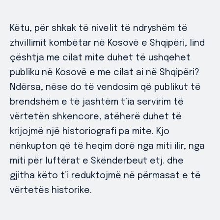
Këtu, për shkak të nivelit të ndryshëm të
zhvillimit kombëtar në Kosovë e Shqipëri, lind
çështja me cilat mite duhet të ushqehet
publiku në Kosovë e me cilat ai në Shqipëri?
Ndërsa, nëse do të vendosim që publikut të
brendshëm e të jashtëm t’ia servirim të
vërtetën shkencore, atëherë duhet të
krijojmë një historiografi pa mite. Kjo
nënkupton që të heqim dorë nga miti ilir, nga
miti për luftërat e Skënderbeut etj. dhe
gjitha këto t’i reduktojmë në përmasat e të
vërtetës historike.