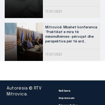
17/07/2021
Mitrovicë: Mbahet konferenca
“Praktikat e mira të
mësimdhënies- përvojat dhe
perspektiva për të ard...
17/07/2021
Autorësia © RTV
Reklama
Mitrovica.
Impressum