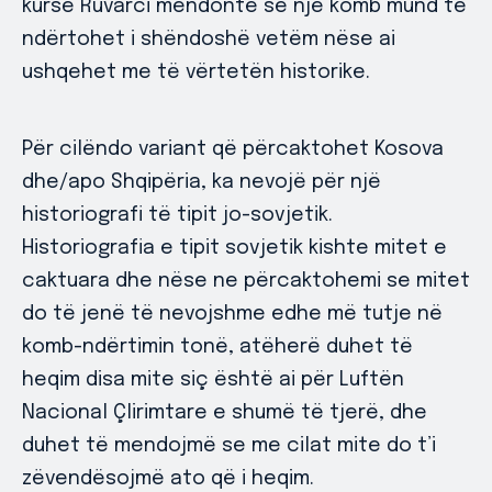
kurse Ruvarci mendonte se një komb mund të
ndërtohet i shëndoshë vetëm nëse ai
ushqehet me të vërtetën historike.
Për cilëndo variant që përcaktohet Kosova
dhe/apo Shqipëria, ka nevojë për një
historiografi të tipit jo-sovjetik.
Historiografia e tipit sovjetik kishte mitet e
caktuara dhe nëse ne përcaktohemi se mitet
do të jenë të nevojshme edhe më tutje në
komb-ndërtimin tonë, atëherë duhet të
heqim disa mite siç është ai për Luftën
Nacional Çlirimtare e shumë të tjerë, dhe
duhet të mendojmë se me cilat mite do t’i
zëvendësojmë ato që i heqim.