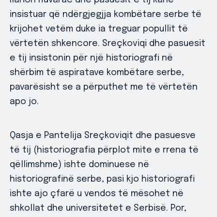
Ilarion Ruvarac dhe pasuesit e tij kanë
insistuar që ndërgjegjja kombëtare serbe të
krijohet vetëm duke ia treguar popullit të
vërtetën shkencore. Sreçkoviqi dhe pasuesit
e tij insistonin për një historiografi në
shërbim të aspiratave kombëtare serbe,
pavarësisht se a përputhet me të vërtetën
apo jo.
Qasja e Pantelija Sreçkoviqit dhe pasuesve
të tij (historiografia përplot mite e rrena të
qëllimshme) ishte dominuese në
historiografinë serbe, pasi kjo historiografi
ishte ajo çfarë u vendos të mësohet në
shkollat dhe universitetet e Serbisë. Por,