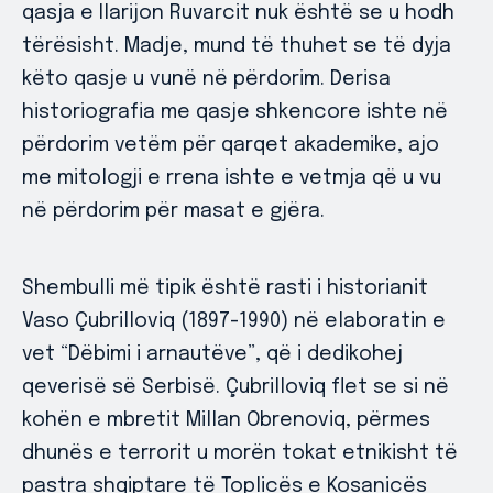
qasja e Ilarijon Ruvarcit nuk është se u hodh
tërësisht. Madje, mund të thuhet se të dyja
këto qasje u vunë në përdorim. Derisa
historiografia me qasje shkencore ishte në
përdorim vetëm për qarqet akademike, ajo
me mitologji e rrena ishte e vetmja që u vu
në përdorim për masat e gjëra.
Shembulli më tipik është rasti i historianit
Vaso Çubrilloviq (1897-1990) në elaboratin e
vet “Dëbimi i arnautëve”, që i dedikohej
qeverisë së Serbisë. Çubrilloviq flet se si në
kohën e mbretit Millan Obrenoviq, përmes
dhunës e terrorit u morën tokat etnikisht të
pastra shqiptare të Toplicës e Kosanicës