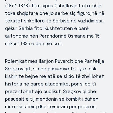
(1877-1878). Pra, sipas Çubrilloviqit ato ishin
toka shqiptare dhe jo serbe siç figurojnë në
tekstet shkollore të Serbisë në vazhdimësi,
qëkur Serbia fitoi Kushtetutën e parë
autonome nën Perandorinë Osmane më 15
shkurt 1835 e deri më sot.
Polemikat mes Ilarijon Ruvarcit dhe Pantelija
Sreçkoviqit, si dhe pasuesve të tyre, nuk
kishin të bëjnë me atë se si do të zhvillohet
historia në qarqe akademike, por si do t’i
prezantohet ajo publikut. Sreçkoviqi dhe
pasuesit e tij mendonin se kombit i duhen
mitet si stimuj dhe frymëzim për progres,