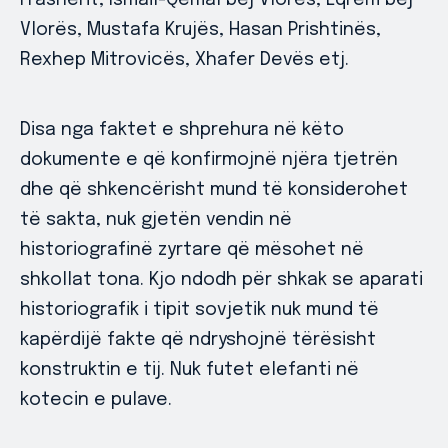
Frashërit, Ismail-Qemal bej Vlorës, Eqrem bej
Vlorës, Mustafa Krujës, Hasan Prishtinës,
Rexhep Mitrovicës, Xhafer Devës etj.
Disa nga faktet e shprehura në këto
dokumente e që konfirmojnë njëra tjetrën
dhe që shkencërisht mund të konsiderohet
të sakta, nuk gjetën vendin në
historiografinë zyrtare që mësohet në
shkollat tona. Kjo ndodh për shkak se aparati
historiografik i tipit sovjetik nuk mund të
kapërdijë fakte që ndryshojnë tërësisht
konstruktin e tij. Nuk futet elefanti në
kotecin e pulave.