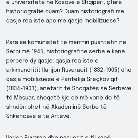
e universitete në Kosovë e Shqipëri, çfarë
historiografie duam? Duam historiografi me
qasje realiste apo me qasje mobilizuese?
Para se komunistët të merrnin pushtetin në
Serbi më 1945, historiografinë serbe e kanë
përbërë dy qasje: qasja realiste e
arkimandritit Ilarijon Ruvaracit (1832-1905) dhe
qasja mobilizuese e Pantelija Sreçkoviqit
(1834-1903), anëtarit të Shoqatës së Serbeve
të Mësuar, shoqatë kjo që më vonë do të
shndërrohet në Akademinë Serbe të
Shkencave e të Arteve.