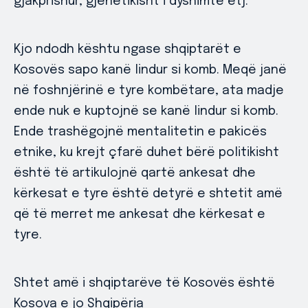
gjakprishur, gjenetikisht i dyshimtë etj.
Kjo ndodh kështu ngase shqiptarët e
Kosovës sapo kanë lindur si komb. Meqë janë
në foshnjërinë e tyre kombëtare, ata madje
ende nuk e kuptojnë se kanë lindur si komb.
Ende trashëgojnë mentalitetin e pakicës
etnike, ku krejt çfarë duhet bërë politikisht
është të artikulojnë qartë ankesat dhe
kërkesat e tyre është detyrë e shtetit amë
që të merret me ankesat dhe kërkesat e
tyre.
Shtet amë i shqiptarëve të Kosovës është
Kosova e jo Shqipëria