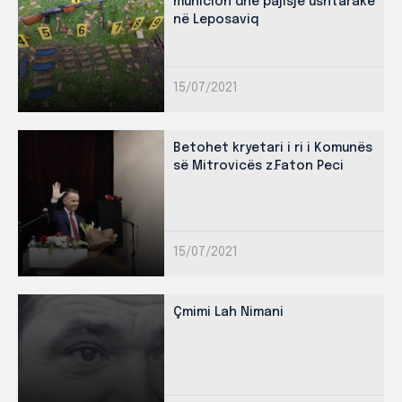
municion dhe pajisje ushtarake
në Leposaviq
15/07/2021
Betohet kryetari i ri i Komunës
së Mitrovicës z.Faton Peci
15/07/2021
Çmimi Lah Nimani