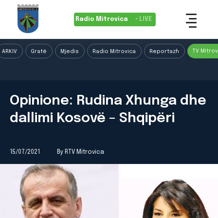
Radio Mitrovica
• LIVE
TV Mitrov
ARKIV
Gratë
Mjedis
Radio Mitrovica
Reportazh
Opinione: Rudina Xhunga dhe
dallimi Kosovë – Shqipëri
15/07/2021
By RTV Mitrovica