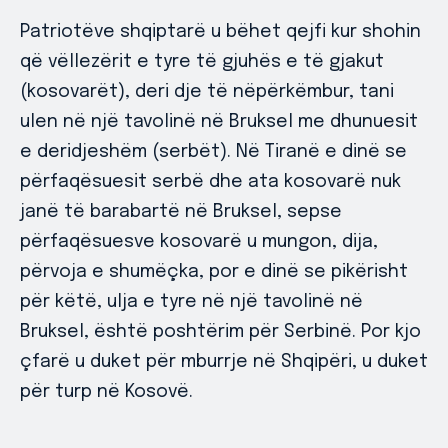
Patriotëve shqiptarë u bëhet qejfi kur shohin
që vëllezërit e tyre të gjuhës e të gjakut
(kosovarët), deri dje të nëpërkëmbur, tani
ulen në një tavolinë në Bruksel me dhunuesit
e deridjeshëm (serbët). Në Tiranë e dinë se
përfaqësuesit serbë dhe ata kosovarë nuk
janë të barabartë në Bruksel, sepse
përfaqësuesve kosovarë u mungon, dija,
përvoja e shumëçka, por e dinë se pikërisht
për këtë, ulja e tyre në një tavolinë në
Bruksel, është poshtërim për Serbinë. Por kjo
çfarë u duket për mburrje në Shqipëri, u duket
për turp në Kosovë.