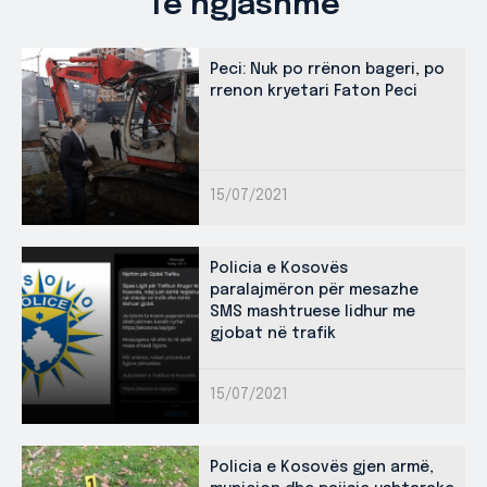
Të ngjashme
Peci: Nuk po rrënon bageri, po
rrenon kryetari Faton Peci
15/07/2021
Policia e Kosovës
paralajmëron për mesazhe
SMS mashtruese lidhur me
gjobat në trafik
15/07/2021
Policia e Kosovës gjen armë,