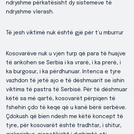
ndryshme përkatësisht dy sistemeve të
ndryshme vlerash.
Të jesh viktimë nuk është gjë për t’u mburrur
Kosovarëve nuk u vjen turp që para të huajve
të ankohen se Serbia i ka vrarë, i ka prerë, i
ka burgosur, i ka përdhunuar. Intenca e tyre
vazhdon të jetë ajo e të dëshmuarit se ishin
viktima të pastra të Serbisë. Për të dëshmuar
këtë sa më qartë, kosovarët përpiqen të
fshehin çdo të keqe që u kanë bërë serbëve.
Çdokush që bien ndesh me këtë koncept të
tyre, për kosovarët është tradhtar, i shitur,