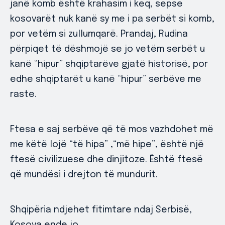
janë komb është krahasim i keq, sepse
kosovarët nuk kanë sy me i pa serbët si komb,
por vetëm si zullumqarë. Prandaj, Rudina
përpiqet të dëshmojë se jo vetëm serbët u
kanë “hipur” shqiptarëve gjatë historisë, por
edhe shqiptarët u kanë “hipur” serbëve me
raste.
Ftesa e saj serbëve që të mos vazhdohet më
me këtë lojë “të hipa” ,“më hipe”, është një
ftesë civilizuese dhe dinjitoze. Është ftesë
që mundësi i drejton të mundurit.
Shqipëria ndjehet fitimtare ndaj Serbisë,