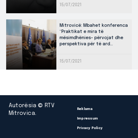
15/07/2021
Mitrovicë: Mbahet konferenca
“Praktikat e mira të
mësimdhënies- përvojat dhe
perspektiva për të ard...
15/07/2021
Autorësia © RTV
Reklama
Mitrovica.
Impressum
Privacy Policy