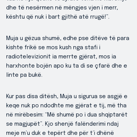
dhe të nesërmen në mëngjes vjen i merr,
kështu që nuk i bart gjithë atë rrugë!”.
Muja u gëzua shumë, edhe pse ditëve të para
kishte frikë se mos kush nga stafi i
radiotelevizionit ia merrte gjërat, mos ia
harxhonte bojën apo ku ta di se çfarë dhe e
linte pa bukë.
Kur pas disa ditësh, Muja u sigurua se asgjë e
keqe nuk po ndodhte me gjërat e tij, më tha
në mirëbesim: “Më shumë po i dua shqiptarët
se magjupët”. Kjo shenjë falënderimi ndaj
meje m’u duk e tepërt dhe për t’i dhënë