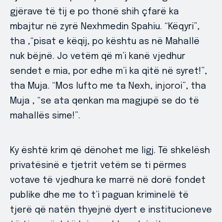
gjërave të tij e po thonë shih çfarë ka
mbajtur në zyrë Nexhmedin Spahiu. “Këqyri”,
tha ,“pisat e këqij, po kështu as në Mahallë
nuk bëjnë. Jo vetëm që m’i kanë vjedhur
sendet e mia, por edhe m’i ka qitë në syret!”,
tha Muja. “Mos lufto me ta Nexh, injoroi”, tha
Muja , “se ata qenkan ma magjupë se do të
mahallës sime!”.
Ky është krim që dënohet me ligj. Të shkelësh
privatësinë e tjetrit vetëm se ti përmes
votave të vjedhura ke marrë në dorë fondet
publike dhe me to t’i paguan kriminelë të
tjerë që natën thyejnë dyert e institucioneve