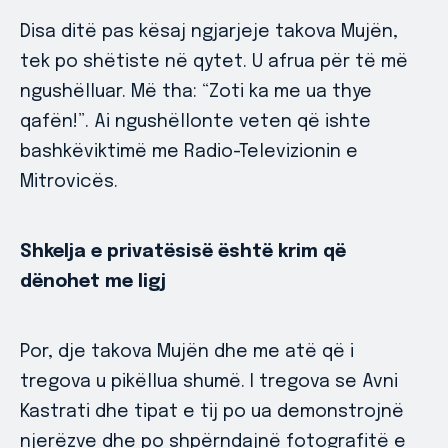
Disa ditë pas kësaj ngjarjeje takova Mujën,
tek po shëtiste në qytet. U afrua për të më
ngushëlluar. Më tha: “Zoti ka me ua thye
qafën!”. Ai ngushëllonte veten që ishte
bashkëviktimë me Radio-Televizionin e
Mitrovicës.
Shkelja e privatësisë është krim që
dënohet me ligj
Por, dje takova Mujën dhe me atë që i
tregova u pikëllua shumë. I tregova se Avni
Kastrati dhe tipat e tij po ua demonstrojnë
njerëzve dhe po shpërndajnë fotografitë e