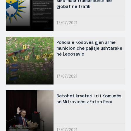
SMS mashtruese lidhur me
gjobat në trafik
17/07/2021
Policia e Kosovës gjen armë,
municion dhe pajisje ushtarake
në Leposaviq
17/07/2021
Betohet kryetari i ri i Komunës
së Mitrovicës z.Faton Peci
17/07/2021