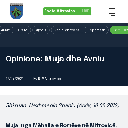
Radio Mitrovica
• LIVE
TV Mitrov
ARKIV
Gratë
Mjedis
Radio Mitrovica
Reportazh
Opinione: Muja dhe Avniu
17/07/2021
By RTV Mitrovica
Shkruan: Nexhmedin Spahiu (Arkiv, 10.08.2012)
Muja, nga Mëhalla e Romëve në Mitrovicë,