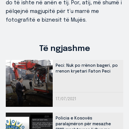
do të ishte në anën e tij. Por, atij, më shumë i
pëlqejnë magjupitë për t’u marrë me
fotografitë e biznesit të Mujës.
Të ngjashme
Peci: Nuk po rrënon bageri, po
rrenon kryetari Faton Peci
17/07/2021
Policia e Kosovës
paralajmëron për mesazhe