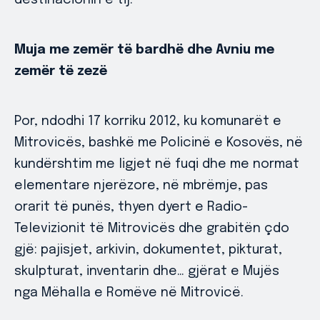
destinacionin e tij.
Muja me zemër të bardhë dhe Avniu me
zemër të zezë
Por, ndodhi 17 korriku 2012, ku komunarët e
Mitrovicës, bashkë me Policinë e Kosovës, në
kundërshtim me ligjet në fuqi dhe me normat
elementare njerëzore, në mbrëmje, pas
orarit të punës, thyen dyert e Radio-
Televizionit të Mitrovicës dhe grabitën çdo
gjë: pajisjet, arkivin, dokumentet, pikturat,
skulpturat, inventarin dhe… gjërat e Mujës
nga Mëhalla e Romëve në Mitrovicë.