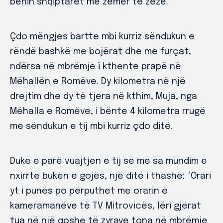
bënin shqiptarët me zemër të zezë.
Çdo mëngjes bartte mbi kurriz sëndukun e
rëndë bashkë me bojërat dhe me furçat,
ndërsa në mbrëmje i kthente prapë në
Mëhallën e Romëve. Dy kilometra në një
drejtim dhe dy të tjera në kthim, Muja, nga
Mëhalla e Romëve, i bënte 4 kilometra rrugë
me sëndukun e tij mbi kurriz çdo ditë.
Duke e parë vuajtjen e tij se me sa mundim e
nxirrte bukën e gojës, një ditë i thashë: “Orari
yt i punës po përputhet me orarin e
kameramanëve të TV Mitrovicës, lëri gjërat
tua në një qoshe të zyrave tona në mbrëmje