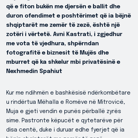
që e fiton bukën me djersën e ballit dhe
duron ofendimet e poshtërimet që ia bëjnë
shqiptarët me zemër të zezë, është një
zotëri i vërtetë. Avni Kastrati, i zgjedhur
me vota të vjedhura, shpërndan
fotografitë e biznesit të Mujës dhe
mburret që ka shkelur mbi privatësinë e
Nexhmedin Spahiut
Kur me ndihmën e bashkësisë ndërkombëtare
u rindërtua Mëhalla e Romëve në Mitrovicë,
Muja e gjeti vendin e punës përballë zyrës
sime. Pastronte këpucët e qytetarëve për
disa centë, duke i duruar edhe fyerjet që ia