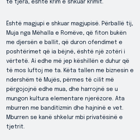
të tjera, është krim e shkuar krimit.
Është magjupi e shkuar magjupisë. Përballë tij,
Muja nga Mëhalla e Romëve, që fiton bukën
me djersën e ballit, që duron ofendimet e
poshtërimet që ia bëjnë, është një zotëri i
vërtetë. Ai edhe më jep këshillën e duhur që
të mos luftoj me ta. Këta tallen me biznesin e
ndershëm të Mujës, përmes të cilit më
përgojojnë edhe mua, dhe harrojnë se u
mungon kultura elementare njerëzore. Ata
mburren me banditizmin dhe hajninë e vet.
Mburren se kanë shkelur mbi privatësinë e
tjetrit.