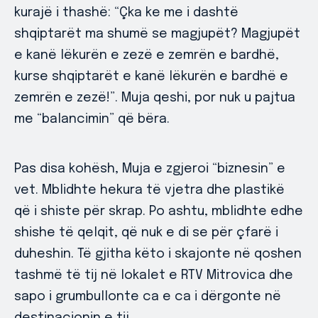
kurajë i thashë: “Çka ke me i dashtë
shqiptarët ma shumë se magjupët? Magjupët
e kanë lëkurën e zezë e zemrën e bardhë,
kurse shqiptarët e kanë lëkurën e bardhë e
zemrën e zezë!”. Muja qeshi, por nuk u pajtua
me “balancimin” që bëra.
Pas disa kohësh, Muja e zgjeroi “biznesin” e
vet. Mblidhte hekura të vjetra dhe plastikë
që i shiste për skrap. Po ashtu, mblidhte edhe
shishe të qelqit, që nuk e di se për çfarë i
duheshin. Të gjitha këto i skajonte në qoshen
tashmë të tij në lokalet e RTV Mitrovica dhe
sapo i grumbullonte ca e ca i dërgonte në