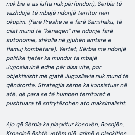
nuk bie e as lufta nuk përfundon), Sërbia të
vazhdojë të mbajë ndonjë territor nën
okupim. (Farë Presheve e farë Sanxhaku, të
cilat mund të “kënaqen” me ndonjë farë
autonomie, shkolla në gjuhën amtare e
flamuj kombëtarë). Vërtet, Sërbia me ndonjë
politikë tjetër ka mundur ta mbajë
Jugosllavinë edhe për disa vite, por
objektivisht më gjatë Jugosllavia nuk mund të
qëndronte. Strategjia sërbe ka konsistuar në
atë, që para se të humben territoret e
pushtuara të shfrytëzohen ato maksimalisht.
Ajo që Sërbia ka plaçkitur Kosovën, Bosnjën,
Kroacinë është vetëm një grimë e plaçkitjes