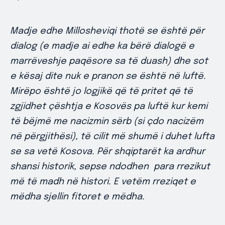
Madje edhe Millosheviqi thotë se është për
dialog (e madje ai edhe ka bërë dialogë e
marrëveshje paqësore sa të duash) dhe sot
e kësaj dite nuk e pranon se është në luftë.
Mirëpo është jo logjikë që të pritet që të
zgjidhet çështja e Kosovës pa luftë kur kemi
të bëjmë me nacizmin sërb (si çdo nacizëm
në përgjithësi), të cilit më shumë i duhet lufta
se sa vetë Kosova. Për shqiptarët ka ardhur
shansi historik, sepse ndodhen para rrezikut
më të madh në histori. E vetëm rreziqet e
mëdha sjellin fitoret e mëdha.