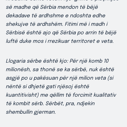
së madhe që Sërbia mendon të bëjë
dekadave të ardhshme e ndoshta edhe
shekujve të ardhshëm. Fitimi më i madh i
Sërbisë është ajo që Sërbia po arrin të bëjë
luftë duke mos i rrezikuar territoret e veta.
Llogaria sërbe është kjo: Për një komb 10
milionësh, sa thonë se ka sërbë, nuk është
asgjë po u pakësuan për një milion veta (si
nëntë si dhjetë gati njësoj është
kuantitivisht) me qëllim të forcimit kualitativ
të kombit sërb. Sërbët, pra, ndjekin
shembullin gjerman.