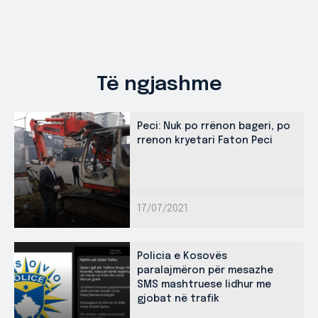
Të ngjashme
Peci: Nuk po rrënon bageri, po
rrenon kryetari Faton Peci
17/07/2021
Policia e Kosovës
paralajmëron për mesazhe
SMS mashtruese lidhur me
gjobat në trafik