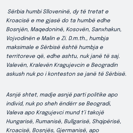
Sërbia humbi Slloveninë, dy të tretat e
Kroacisë e me gjasë do ta humbë edhe
Bosnjën, Maqedoninë, Kosovën, Sanxhakun,
Vojvodinën e Malin e Zi. D.m.th., humbja
maksimale e Sërbisë është humbja e
territoreve që, edhe ashtu, nuk janë të saj.
Valevën, Kralevën Kragujevcin e Beogradin
askush nuk po i konteston se janë të Sërbisë.
Asnjë shtet, madje asnjë parti politike apo
individ, nuk po sheh ëndërr se Beogradi,
Valeva apo Kragujevci mund t’i takojë
Hungarisë, Rumanisë, Bullgarisë, Shqipërisë,
Kroacisë, Bosnjës, Gjermanisë, apo