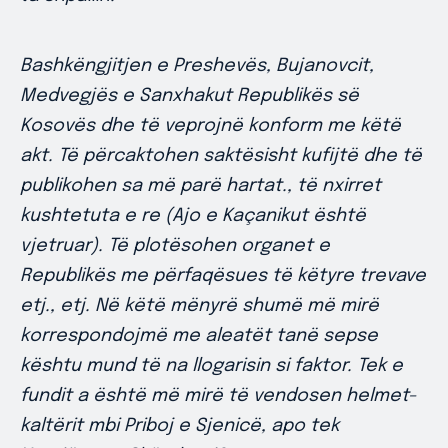
Bashkëngjitjen e Preshevës, Bujanovcit,
Medvegjës e Sanxhakut Republikës së
Kosovës dhe të veprojnë konform me këtë
akt. Të përcaktohen saktësisht kufijtë dhe të
publikohen sa më parë hartat., të nxirret
kushtetuta e re (Ajo e Kaçanikut është
vjetruar). Të plotësohen organet e
Republikës me përfaqësues të këtyre trevave
etj., etj. Në këtë mënyrë shumë më mirë
korrespondojmë me aleatët tanë sepse
kështu mund të na llogarisin si faktor. Tek e
fundit a është më mirë të vendosen helmet-
kaltërit mbi Priboj e Sjenicë, apo tek