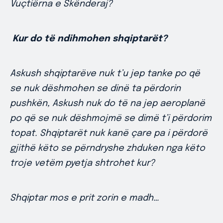
Vuçtiërna e Skënderaj?
Kur do të ndihmohen shqiptarët?
Askush shqiptarëve nuk t’u jep tanke po që
se nuk dëshmohen se dinë ta përdorin
pushkën, Askush nuk do të na jep aeroplanë
po që se nuk dëshmojmë se dimë t’i përdorim
topat. Shqiptarët nuk kanë çare pa i përdorë
gjithë këto se përndryshe zhduken nga këto
troje vetëm pyetja shtrohet kur?
Shqiptar mos e prit zorin e madh…