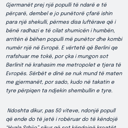
Gjermanët prej një populli të ndarë e të
përçarë, dembel e jo punëtorë çfarë ishin
para një shekulli, përmes disa luftërave që i
bënë radhazi e të cilat shumicën i humbën,
arritën ë bëhen populli më punëtor dhe kombi
numër një në Evropë. E vërtetë që Berlini qe
rrafshuar me tokë, por çka i mungon sot
Berlinit në krahasim me metropolet e tjera të
Evropës. Sërbët e dinë se nuk mund të maten
me gjermanët, por sado, kudo në takatin e
tyre përpiqen ta ndjekin shembullin e tyre.
Ndoshta dikur, pas 50 viteve, ndonjë popull
që ende do të jetë i robëruar do të këndojë