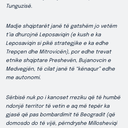
Tunguzisë.
Madje shqiptarët janë të gatshëm jo vetëm
t’ia dhurojnë Leposaviqin (e kush e ka
Leposaviqin si pikë strategjike e ka edhe
Trepçen dhe Mitrovicën), por edhe trevat
etnike shqiptare Preshevën, Bujanovcin e
Medvegjën, të cilat janë të “kënaqur” edhe
me autonomi.
Sërbisë nuk po i kanoset rreziku që të humbë
ndonjë territor të vetin e aq më tepër ka
gjasë që pas bombardimit të Beogradit (që
domosdo do të vijë, përndryshe Millosheviqi