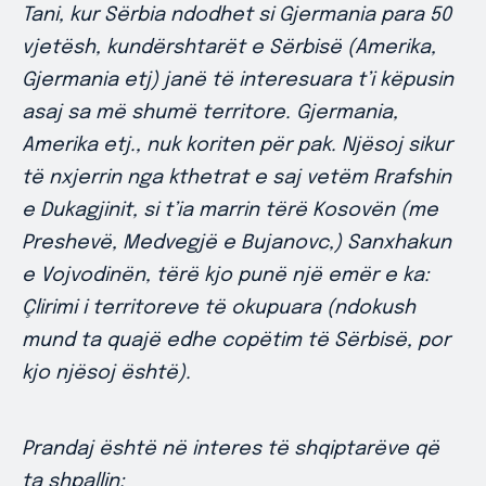
Tani, kur Sërbia ndodhet si Gjermania para 50
vjetësh, kundërshtarët e Sërbisë (Amerika,
Gjermania etj) janë të interesuara t’i këpusin
asaj sa më shumë territore. Gjermania,
Amerika etj., nuk koriten për pak. Njësoj sikur
të nxjerrin nga kthetrat e saj vetëm Rrafshin
e Dukagjinit, si t’ia marrin tërë Kosovën (me
Preshevë, Medvegjë e Bujanovc,) Sanxhakun
e Vojvodinën, tërë kjo punë një emër e ka:
Çlirimi i territoreve të okupuara (ndokush
mund ta quajë edhe copëtim të Sërbisë, por
kjo njësoj është).
Prandaj është në interes të shqiptarëve që
ta shpallin: