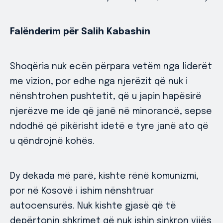
Falënderim për Salih Kabashin
Shoqëria nuk ecën përpara vetëm nga liderët
me vizion, por edhe nga njerëzit që nuk i
nënshtrohen pushtetit, që u japin hapësirë
njerëzve me ide që janë në minorancë, sepse
ndodhë që pikërisht idetë e tyre janë ato që
u qëndrojnë kohës.
Dy dekada më parë, kishte rënë komunizmi,
por në Kosovë i ishim nënshtruar
autocensurës. Nuk kishte gjasë që të
depërtonin shkrimet që nuk ishin sinkron vijës