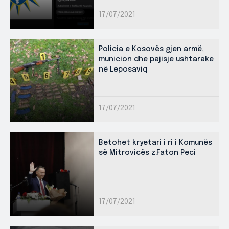
17/07/2021
Policia e Kosovës gjen armë,
municion dhe pajisje ushtarake
në Leposaviq
17/07/2021
Betohet kryetari i ri i Komunës
së Mitrovicës z.Faton Peci
17/07/2021