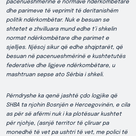
pacenueshmërinë e normave ndërkombëtare
dhe parimeve të veprimit të deritanishëm
politik ndërkombëtar. Nuk e besuan se
shtetet e zhvilluara mund edhe t’i shkelin
normat ndërkombëtare dhe parimet e
sjelljes. Njësoj sikur që edhe shqiptarët, që
besuan në pacenueshmërinë e kushtetutës
federative dhe ligjeve ndërkombëtare, u
mashtruan sepse ato Sërbia i shkeli.
Përndryshe ka qenë jashtë çdo logjike që
SHBA ta njohin Bosnjën e Hercegovinën, e cila
as për së afërmi nuk i ka plotësuar kushtet
për njohje, (asnjë territor të çliruar pa
monedhë të vet pa ushtri të vet, me polici të