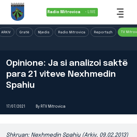
Radio Mitrovica
• LIVE
TV Mitrov
ARKIV
Gratë
Mjedis
Radio Mitrovica
Reportazh
Opinione: Ja si analizoi saktë
para 21 viteve Nexhmedin
Spahiu
17/07/2021
By RTV Mitrovica
Shkruan: Nexhmedin Spahiu (Arkiv, 09.02.2013)