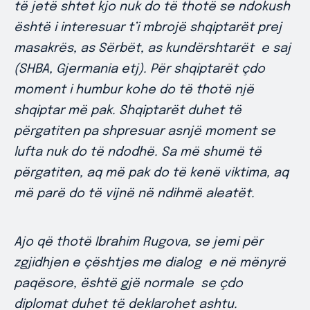
të jetë shtet kjo nuk do të thotë se ndokush
është i interesuar t’i mbrojë shqiptarët prej
masakrës, as Sërbët, as kundërshtarët e saj
(SHBA, Gjermania etj). Për shqiptarët çdo
moment i humbur kohe do të thotë një
shqiptar më pak. Shqiptarët duhet të
përgatiten pa shpresuar asnjë moment se
lufta nuk do të ndodhë. Sa më shumë të
përgatiten, aq më pak do të kenë viktima, aq
më parë do të vijnë në ndihmë aleatët.
Ajo që thotë Ibrahim Rugova, se jemi për
zgjidhjen e çështjes me dialog e në mënyrë
paqësore, është gjë normale se çdo
diplomat duhet të deklarohet ashtu.