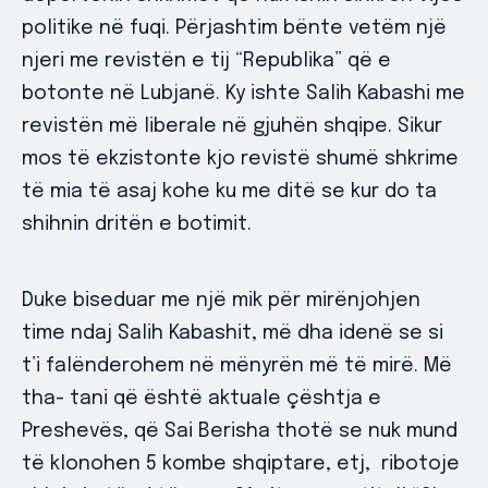
politike në fuqi. Përjashtim bënte vetëm një
njeri me revistën e tij “Republika” që e
botonte në Lubjanë. Ky ishte Salih Kabashi me
revistën më liberale në gjuhën shqipe. Sikur
mos të ekzistonte kjo revistë shumë shkrime
të mia të asaj kohe ku me ditë se kur do ta
shihnin dritën e botimit.
Duke biseduar me një mik për mirënjohjen
time ndaj Salih Kabashit, më dha idenë se si
t’i falënderohem në mënyrën më të mirë. Më
tha- tani që është aktuale çështja e
Preshevës, që Sai Berisha thotë se nuk mund
të klonohen 5 kombe shqiptare, etj, ribotoje