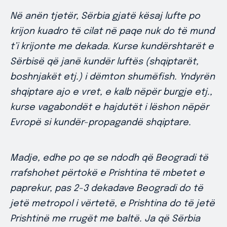
Në anën tjetër, Sërbia gjatë kësaj lufte po
krijon kuadro të cilat në paqe nuk do të mund
t’i krijonte me dekada. Kurse kundërshtarët e
Sërbisë që janë kundër luftës (shqiptarët,
boshnjakët etj.) i dëmton shumëfish. Yndyrën
shqiptare ajo e vret, e kalb nëpër burgje etj.,
kurse vagabondët e hajdutët i lëshon nëpër
Evropë si kundër-propagandë shqiptare.
Madje, edhe po qe se ndodh që Beogradi të
rrafshohet përtokë e Prishtina të mbetet e
paprekur, pas 2-3 dekadave Beogradi do të
jetë metropol i vërtetë, e Prishtina do të jetë
Prishtinë me rrugët me baltë. Ja që Sërbia