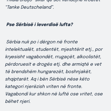
“Hvala Srbijo” sikur që sot këndojnë kroatët
“Tanke Deutscheland”.
Pse Sërbisë i leverdisë lufta?
Sërbia nuk po i dërgon në fronte
intelektualët, studentët, mjeshtërit etj., por
kryesisht vagabondët, rrugaçët, alkoolistët,
përdoruesit e drogës etj. dhe armiqtë e vet
të brendshëm hungarezët, boshnjakët,
shqiptarët. Aq i bën Sërbisë nëse këto
kategori njerëzish vriten në fronte.
Vagabondi kur shkon në luftë ose vritet, ose
bëhet njeri.