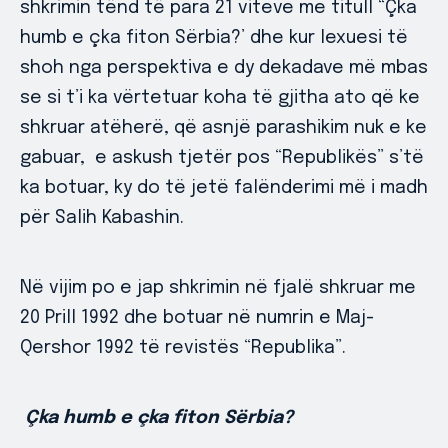
shkrimin tënd të para 21 viteve me titull “Çka
humb e çka fiton Sërbia?’ dhe kur lexuesi të
shoh nga perspektiva e dy dekadave më mbas
se si t’i ka vërtetuar koha të gjitha ato që ke
shkruar atëherë, që asnjë parashikim nuk e ke
gabuar, e askush tjetër pos “Republikës” s’të
ka botuar, ky do të jetë falënderimi më i madh
për Salih Kabashin.
Në vijim po e jap shkrimin në fjalë shkruar me
20 Prill 1992 dhe botuar në numrin e Maj-
Qershor 1992 të revistës “Republika”.
Çka humb e çka fiton Sërbia?