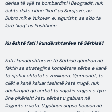
derisa të vijë te bombardimi i Beogradit, nuk
është duke i lënë “keq” as Sarajevë, as
Dubrovnik e Vukovar e, sigurisht, se s’do ta
lërë “keq” as Prishtinën.
Ku është fati i kundërshtarëve të Sërbisë?
Fati i kundërshtarëve të Sërbisë qëndron në
faktin se strategjinë kombëtare sërbe e kanë
të njohur shtetet e zhvilluara. Gjermanët, të
cilët e kanë kaluar tashmë këtë rrugë, nuk
dëshirojnë që sërbët ta ndjekin rrugën e tyre.
Dhe pikërisht këtu sërbët u gabuan në
llogaritë e veta. U gabuan sepse besuan në