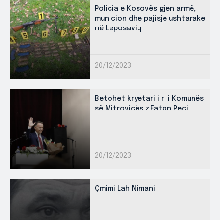
Policia e Kosovës gjen armë,
municion dhe pajisje ushtarake
në Leposaviq
20/12/2023
Betohet kryetari i ri i Komunës
së Mitrovicës z.Faton Peci
20/12/2023
Çmimi Lah Nimani