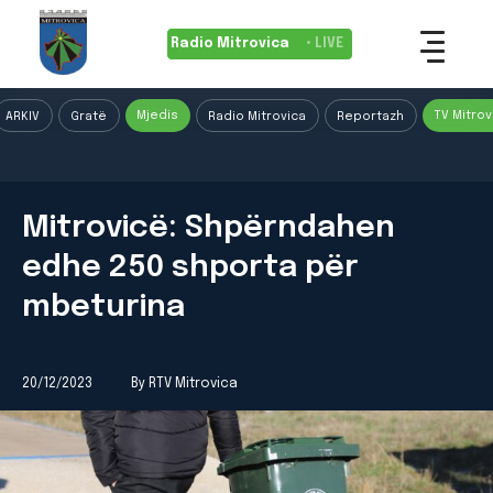
Radio Mitrovica
• LIVE
Mjedis
TV Mitrov
ARKIV
Gratë
Radio Mitrovica
Reportazh
Mitrovicë: Shpërndahen
edhe 250 shporta për
mbeturina
20/12/2023
By RTV Mitrovica