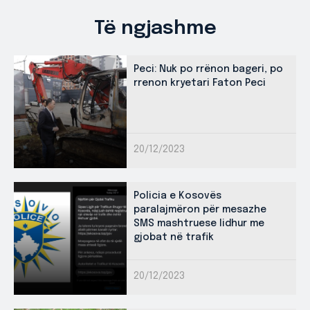
Të ngjashme
Peci: Nuk po rrënon bageri, po
rrenon kryetari Faton Peci
20/12/2023
Policia e Kosovës
paralajmëron për mesazhe
SMS mashtruese lidhur me
gjobat në trafik
20/12/2023