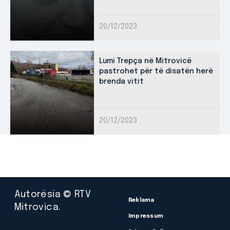
20/12/2023
Lumi Trepça në Mitrovicë
pastrohet për të disatën herë
brenda vitit
20/12/2023
Autorësia © RTV
Reklama
Mitrovica.
Impressum