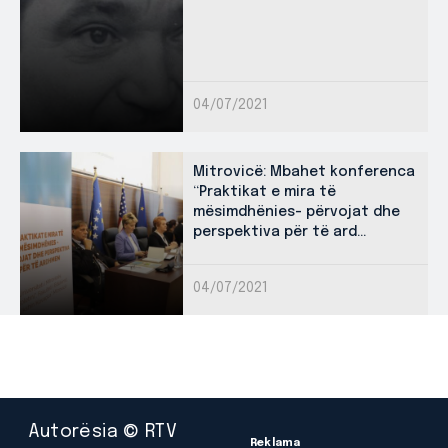
04/07/2021
Mitrovicë: Mbahet konferenca
“Praktikat e mira të
mësimdhënies- përvojat dhe
perspektiva për të ard...
04/07/2021
Autorësia © RTV
Reklama