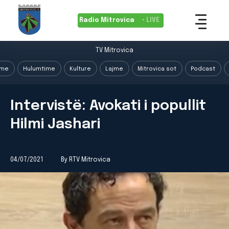
Radio Mitrovica
• LIVE
TV Mitrovica
ime
Hulumtime
Kulture
Lajme
Mitrovica sot
Podcast
Intervistë: Avokati i popullit
Hilmi Jashari
04/07/2021
By RTV Mitrovica