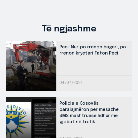
Të ngjashme
Peci: Nuk po rrënon bageri, po
rrenon kryetari Faton Peci
04/07/2021
Policia e Kosovës
paralajmëron për mesazhe
SMS mashtruese lidhur me
gjobat në trafik