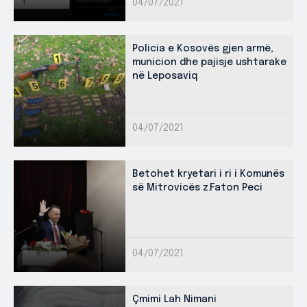
04/07/2021
Policia e Kosovës gjen armë,
municion dhe pajisje ushtarake
në Leposaviq
04/07/2021
Betohet kryetari i ri i Komunës
së Mitrovicës z.Faton Peci
04/07/2021
Çmimi Lah Nimani