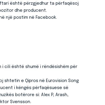
ftari është përzgjedhur ta përfaqësoj
mpozitor dhe producent.
i në një postim në Facebook.
 i cili është shumë i rëndësishëm për
oj shtetin e Qipros në Eurovision Song
ducent i këngës përfaqësuese së
zikës botërore si: Alex P, Arash,
iktor Svensson.