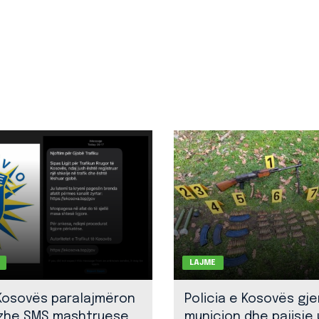
LAJME
 Kosovës paralajmëron
Policia e Kosovës gj
zhe SMS mashtruese
municion dhe pajisje