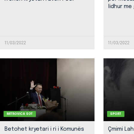
lidhur me 
11/03/2022
11/03/2022
MITROVICA SOT
SPORT
Betohet kryetari i ri i Komunës
Çmimi Lah