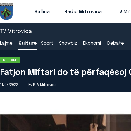
Ballina
Radio Mitrovica
TV Mi
TV Mitrovica
Lajme
Kulture
Sport
Showbiz
Ekonomi
Debate
KULTURE
Fatjon Miftari do të përfaqësoj 
11/03/2022
By RTV Mitrovica