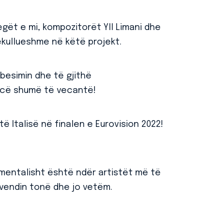
gët e mi, kompozitorët Yll Limani dhe
ekullueshme në këtë projekt.
besimin dhe të gjithë
ncë shumë të vecantë!
ë Italisë në finalen e Eurovision 2022!
omentalisht është ndër artistët më të
vendin tonë dhe jo vetëm.