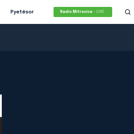
Pyetësor
Radio Mitrovica
• LIVE