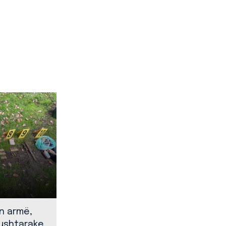
en armë,
 ushtarake