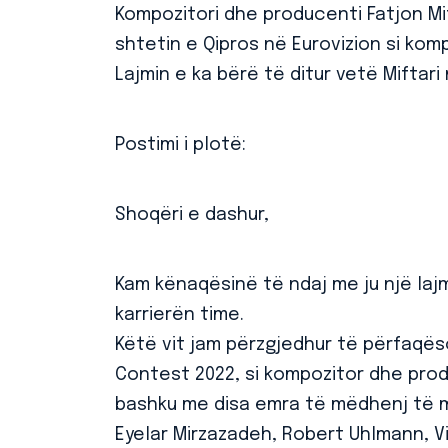
Kompozitori dhe producenti Fatjon Mi
shtetin e Qipros në Eurovizion si ko
Lajmin e ka bërë të ditur vetë Miftar
Postimi i plotë:
Shoqëri e dashur,
Kam kënaqësinë të ndaj me ju një lajm
karrierën time.
Këtë vit jam përzgjedhur të përfaqës
Contest 2022, si kompozitor dhe pro
bashku me disa emra të mëdhenj të mu
Eyelar Mirzazadeh, Robert Uhlmann, V