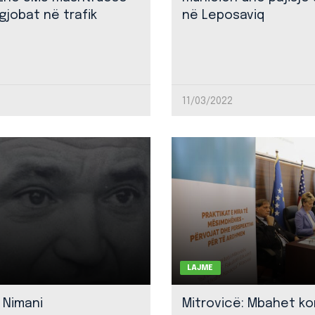
gjobat në trafik
në Leposaviq
11/03/2022
LAJME
 Nimani
Mitrovicë: Mbahet k