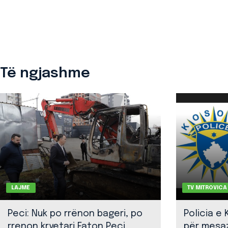
Të ngjashme
LAJME
TV MITROVICA
Peci: Nuk po rrënon bageri, po
Policia e
rrenon kryetari Faton Peci
për mesa