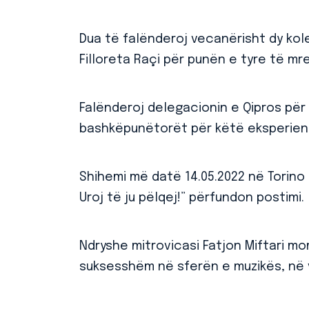
Dua të falënderoj vecanërisht dy kole
Filloreta Raçi për punën e tyre të mr
Falënderoj delegacionin e Qipros për 
bashkëpunëtorët për këtë eksperie
Shihemi më datë 14.05.2022 në Torino t
Uroj të ju pëlqej!” përfundon postimi.
Ndryshe mitrovicasi Fatjon Miftari m
suksesshëm në sferën e muzikës, në 