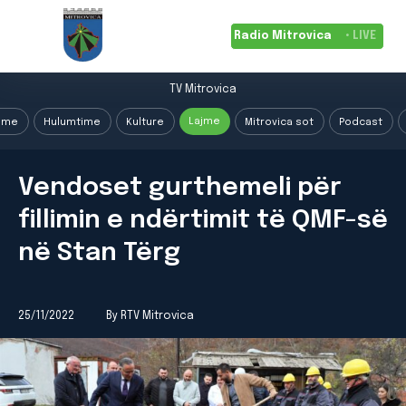
Radio Mitrovica
• LIVE
TV Mitrovica
Lajme
ime
Hulumtime
Kulture
Mitrovica sot
Podcast
Vendoset gurthemeli për
fillimin e ndërtimit të QMF-së
në Stan Tërg
25/11/2022
By RTV Mitrovica