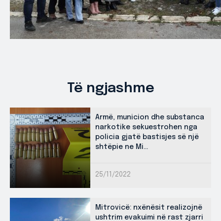
Të ngjashme
Armë, municion dhe substanca
narkotike sekuestrohen nga
policia gjatë bastisjes së një
shtëpie ne Mi...
25/11/2022
Mitrovicë: nxënësit realizojnë
ushtrim evakuimi në rast zjarri