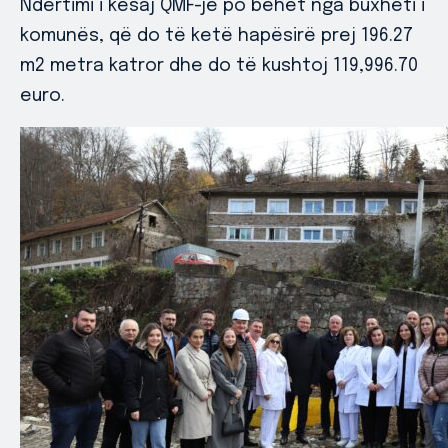
Ndërtimi i kësaj QMF-je po bëhet nga buxheti i
komunës, që do të ketë hapësirë prej 196.27
m2 metra katror dhe do të kushtoj 119,996.70
euro.