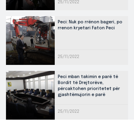
25/11/2022
Peci: Nuk po rrënon bageri, po
rrenon kryetari Faton Peci
25/11/2022
Peci mban takimin e parë të
Bordit të Drejtorëve,
përcaktohen prioritetet për
gjashtëmujorin e parë
25/11/2022