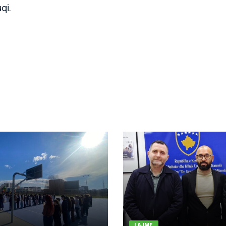
qi.
LAJME