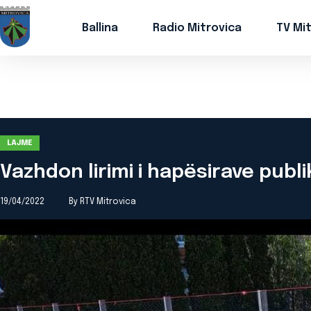
Ballina
Radio Mitrovica
TV Mi
LAJME
Vazhdon lirimi i hapësirave publ
19/04/2022
By RTV Mitrovica