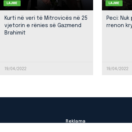
LAJME
LAJME
Kurti në veri të Mitrovicës në 25
Peci: Nuk
vjetorin e rënies së Gazmend
rrenon kr
Brahimit
19/04/2022
19/04/2022
Reklama
Impressum
Autorësia © RTV Mitrovica.