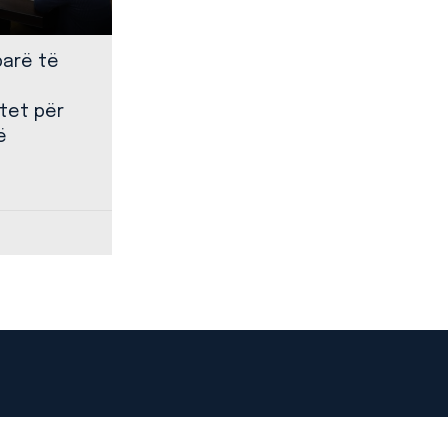
parë të
tet për
ë