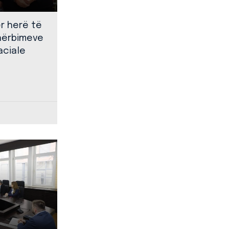
ër herë të
shërbimeve
aciale