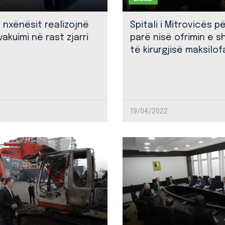
: nxënësit realizojnë
Spitali i Mitrovicës p
akuimi në rast zjarri
parë nisë ofrimin e 
të kirurgjisë maksilof
19/04/2022