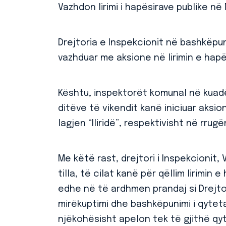
Vazhdon lirimi i hapësirave publike në
Drejtoria e Inspekcionit në bashkëpu
vazhduar me aksione në lirimin e hapë
Kështu, inspektorët komunal në kuad
ditëve të vikendit kanë iniciuar aksi
lagjen “Iliridë”, respektivisht në rrugë
Me këtë rast, drejtori i Inspekcionit,
tilla, të cilat kanë për qëllim lirimin
edhe në të ardhmen prandaj si Drejto
mirëkuptimi dhe bashkëpunimi i qyte
njëkohësisht apelon tek të gjithë qy