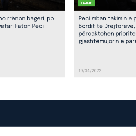
LAJME
 po rrënon bageri, po
Peci mban takimin e 
yetari Faton Peci
Bordit të Drejtorëve,
përcaktohen priorite
gjashtëmujorin e par
19/04/2022