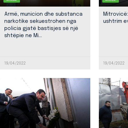
Armë, municion dhe substanca
Mitrovicë
narkotike sekuestrohen nga
ushtrim ev
policia gjatë bastisjes së një
shtëpie ne Mi...
19/04/2022
19/04/2022