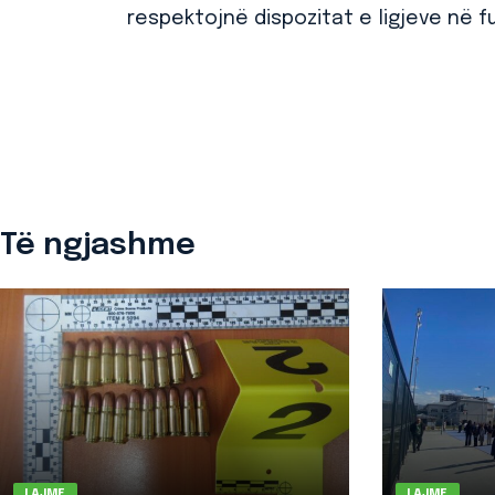
respektojnë dispozitat e ligjeve në fu
Të ngjashme
LAJME
LAJME