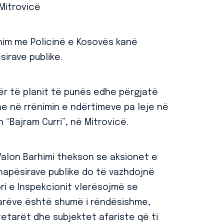
 Mitrovicë
nim me Policinë e Kosovës kanë
sirave publike.
ër të planit të punës edhe përgjatë
one në rrënimin e ndërtimeve pa leje në
n “Bajram Curri”, në Mitrovicë.
 Valon Barhimi thekson se aksionet e
 e hapësirave publike do të vazhdojnë
ri e Inspekcionit vlerësojmë se
tarëve është shumë i rëndësishme,
tetarët dhe subjektet afariste që ti