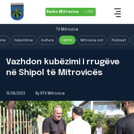
Radio Mitrovica
• LIVE
TV Mitrovica
Lajme
ime
Hulumtime
Kulture
Mitrovica sot
Podcast
Vazhdon kubëzimi i rrugëve
në Shipol të Mitrovicës
15/08/2023
By RTV Mitrovica