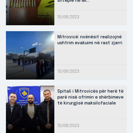
shtëpie ne Mi...
15/08/2023
Mitrovicë: nxënësit realizojnë
ushtrim evakuimi në rast zjarri
15/08/2023
Spitali i Mitrovicës për herë të
parë nisë ofrimin e shërbimeve
të kirurgjisë maksilofaciale
15/08/2023