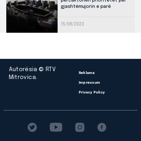
përcaktohen prioritetet për
gjashtëmujorin e parë
15/08/2023
Autorësia © RTV
Reklama
Mitrovica.
Impressum
Privacy Policy