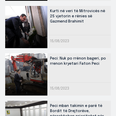
Kurti në veri të Mitrovicës në
25 vjetorin e rënies së
Gazmend Brahimit
15/08/2023
Peci: Nuk po rrënon bageri, po
rrenon kryetari Faton Peci
15/08/2023
Peci mban takimin e parë të
Bordit të Drejtorëve,