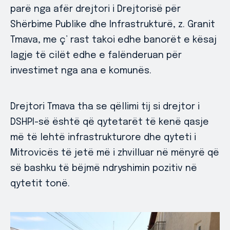
parë nga afër drejtori i Drejtorisë për
Shërbime Publike dhe Infrastrukturë, z. Granit
Tmava, me ç’ rast takoi edhe banorët e kësaj
lagje të cilët edhe e falënderuan për
investimet nga ana e komunës.
Drejtori Tmava tha se qëllimi tij si drejtor i
DSHPI-së është që qytetarët të kenë qasje
më të lehtë infrastrukturore dhe qyteti i
Mitrovicës të jetë më i zhvilluar në mënyrë që
së bashku të bëjmë ndryshimin pozitiv në
qytetit tonë.