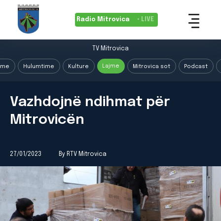
Radio Mitrovica
• LIVE
TV Mitrovica
Lajme
ime
Hulumtime
Kulture
Mitrovica sot
Podcast
Vazhdojnë ndihmat për
Mitrovicën
27/01/2023
By RTV Mitrovica