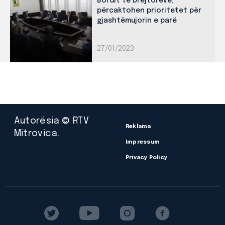
Bordit të Drejtorëve,
përcaktohen prioritetet për
gjashtëmujorin e parë
27/01/2023
Autorësia © RTV
Reklama
Mitrovica.
Impressum
Privacy Policy