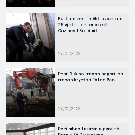
Kurti në veri të Mitrovicës në
25 vjetorin e rënies së
Gazmend Brahimit
27/01/2023
Peci: Nuk po rrënon bageri, po
rrenon kryetari Faton Peci
27/01/2023
Peci mban takimin e parë të