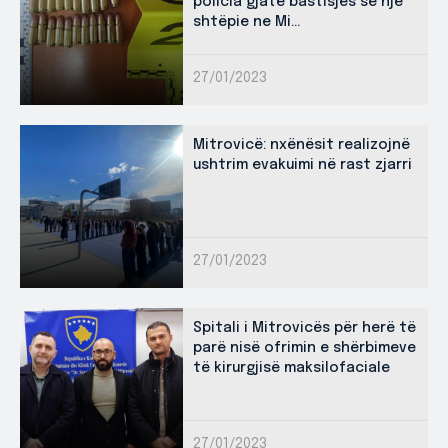
policia gjatë bastisjes së një
shtëpie ne Mi...
27/01/2023
Mitrovicë: nxënësit realizojnë
ushtrim evakuimi në rast zjarri
27/01/2023
Spitali i Mitrovicës për herë të
parë nisë ofrimin e shërbimeve
të kirurgjisë maksilofaciale
27/01/2023