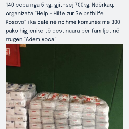
140 copa nga 5 kg, gjithsej 700kg. Ndërkaq,
organizata “Help – Hilfe zur Selbsthilfe
Kosovo” i ka dalë në ndihmë komunës me 300
pako higjienike të destinuara për familjet në
rrugën “Adem Voca”.