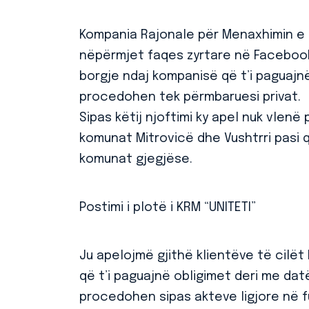
Kompania Rajonale për Menaxhimin e M
nëpërmjet faqes zyrtare në Facebook
borgje ndaj kompanisë që t’i paguajn
procedohen tek përmbaruesi privat.
Sipas këtij njoftimi ky apel nuk vlen
komunat Mitrovicë dhe Vushtrri pasi q
komunat gjegjëse.
Postimi i plotë i KRM “UNITETI”
Ju apelojmë gjithë klientëve të cilët 
që t’i paguajnë obligimet deri me dat
procedohen sipas akteve ligjore në fu