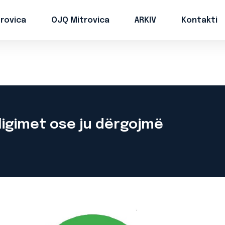
trovica
OJQ Mitrovica
ARKIV
Kontakti
bligimet ose ju dërgojmë