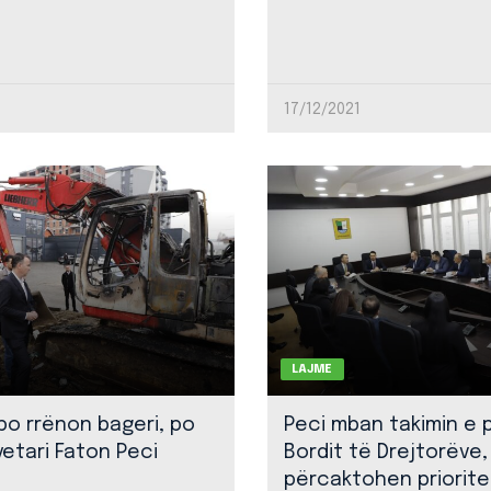
17/12/2021
LAJME
 po rrënon bageri, po
Peci mban takimin e 
yetari Faton Peci
Bordit të Drejtorëve,
përcaktohen priorite