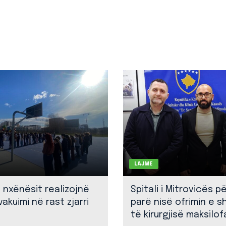
LAJME
: nxënësit realizojnë
Spitali i Mitrovicës p
akuimi në rast zjarri
parë nisë ofrimin e 
të kirurgjisë maksilof