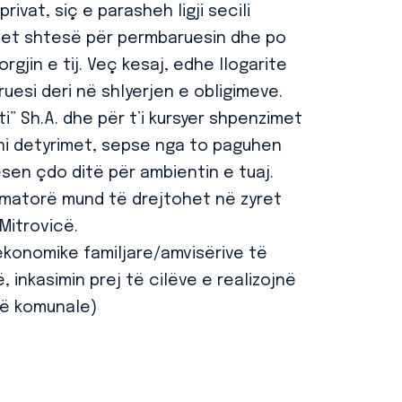
ivat, siç e parasheh ligji secili
met shtesë për permbaruesin dhe po
gjin e tij. Veç kesaj, edhe llogarite
esi deri në shlyerjen e obligimeve.
ti” Sh.A. dhe për t’i kursyer shpenzimet
ani detyrimet, sepse nga to paguhen
sen çdo ditë për ambientin e tuaj.
umatorë mund të drejtohet në zyret
Mitrovicë.
 ekonomike familjare/amvisërive të
 inkasimin prej të cilëve e realizojnë
së komunale)