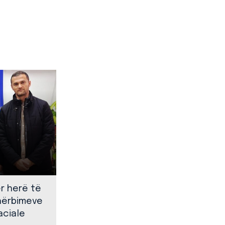
ër herë të
shërbimeve
aciale