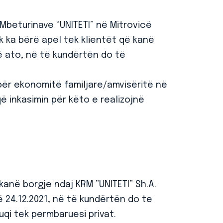
beturinave “UNITETI” në Mitrovicë
 ka bërë apel tek klientët që kanë
ë ato, në të kundërtën do të
ë për ekonomitë familjare/amvisëritë në
ë inkasimin për këto e realizojnë
kanë borgje ndaj KRM ”UNITETI” Sh.A.
ë 24.12.2021, në të kundërtën do te
qi tek permbaruesi privat.