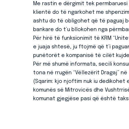
Me rastin e dërgimit tek permbaruesi pr
klientë do të ngarkohet me shpenzi
ashtu do të obligohet që të paguaj bor
bankare do t’u bllokohen nga përmbaru
Për hirë të funksionimit të KRM “Unite
e juaja shtesë, ju ftojmë që t’i pagu
punëtorët e kompanisë të cilët kujde
Për më shumë informata, secili kons
tona në rrugën “Vëllezërit Dragaj” në 
(Sqarim: kjo njoftim nuk iu dedikohet
komunës së Mitrovicës dhe Vushtrrisë,
komunat gjegjëse pasi që është tak