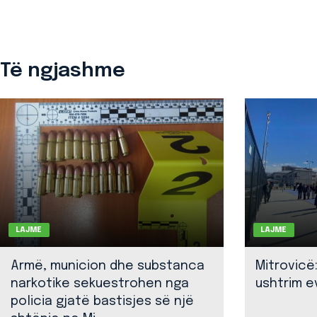
Të ngjashme
LAJME
LAJME
Armë, municion dhe substanca
Mitrovicë
narkotike sekuestrohen nga
ushtrim ev
policia gjatë bastisjes së një