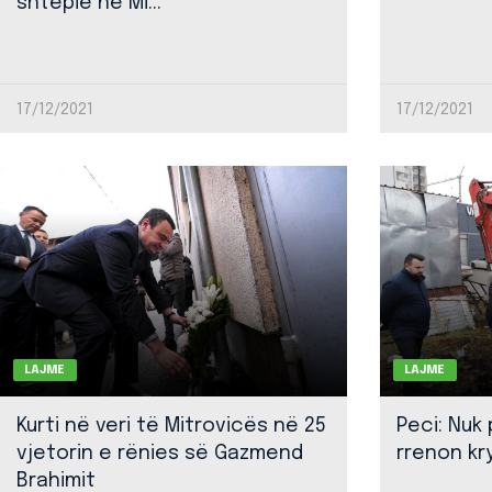
shtëpie ne Mi...
17/12/2021
17/12/2021
LAJME
LAJME
Kurti në veri të Mitrovicës në 25
Peci: Nuk
vjetorin e rënies së Gazmend
rrenon kr
Brahimit