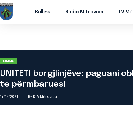
Ballina
Radio Mitrovica
TV Mi
LAJME
UNITETI borgjlinjëve: paguani o
te përmbaruesi
17/12/2021
By RTV Mitrovica