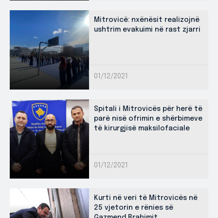
Mitrovicë: nxënësit realizojnë
ushtrim evakuimi në rast zjarri
01/12/2021
Spitali i Mitrovicës për herë të
parë nisë ofrimin e shërbimeve
të kirurgjisë maksilofaciale
01/12/2021
Kurti në veri të Mitrovicës në
25 vjetorin e rënies së
Gazmend Brahimit