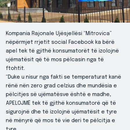
Kompania Rajonale Ujësjellësi “Mitrovica”
nëpërmjet rrjetit social Facebook ka bërë
apel tek të gjithë konsumatorët të izolojnë
ujëmatësit që të mos pëlcasin nga të
ftohtit.
“Duke u nisur nga fakti se temperaturat kanë
rënë nën zero grad celzius dhe mundësia e
pëlcitjes së ujëmatësve është e madhe,
APELOJMË tek të gjithë konsumatorë që të
sigurojnë dhe të izolojnë ujëmatësit e tyre
në mënyrë që mos të vie deri te pëlcitja e
tyre.