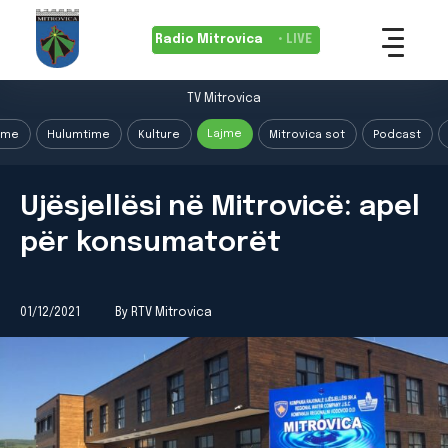
Radio Mitrovica
• LIVE
TV Mitrovica
Lajme
ime
Hulumtime
Kulture
Mitrovica sot
Podcast
Ujësjellësi në Mitrovicë: apel
për konsumatorët
01/12/2021
By RTV Mitrovica