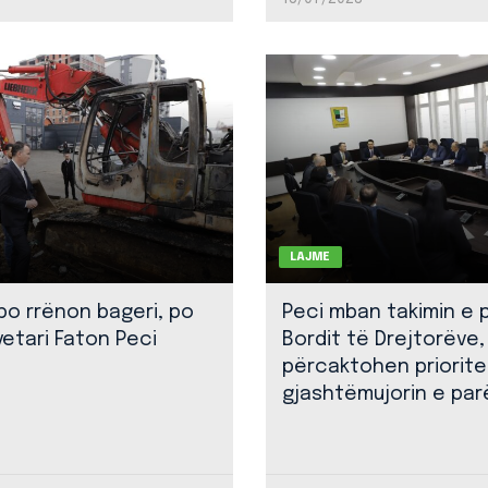
LAJME
 po rrënon bageri, po
Peci mban takimin e 
yetari Faton Peci
Bordit të Drejtorëve,
përcaktohen priorite
gjashtëmujorin e par