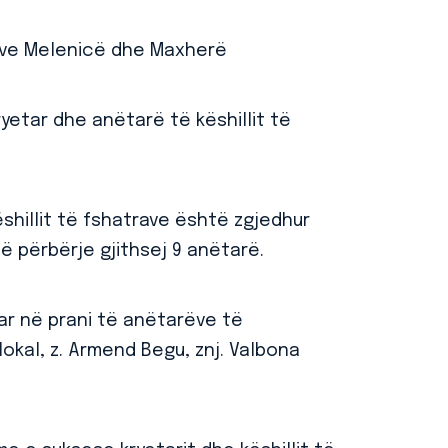
trave Melenicë dhe Maxherë
yetar dhe anëtarë të këshillit të
ëshillit të fshatrave është zgjedhur
në përbërje gjithsej 9 anëtarë.
ar në prani të anëtarëve të
lokal, z. Armend Begu, znj. Valbona