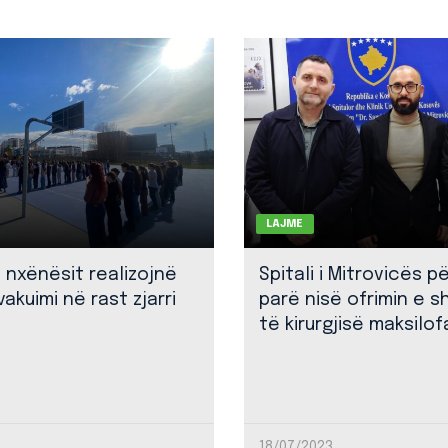
LAJME
: nxënësit realizojnë
Spitali i Mitrovicës p
akuimi në rast zjarri
parë nisë ofrimin e 
të kirurgjisë maksilof
18/07/2023