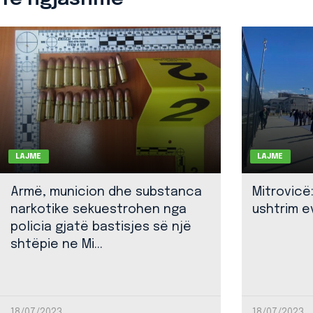
LAJME
LAJME
Armë, municion dhe substanca
Mitrovicë
narkotike sekuestrohen nga
ushtrim ev
policia gjatë bastisjes së një
shtëpie ne Mi...
18/07/2023
18/07/2023