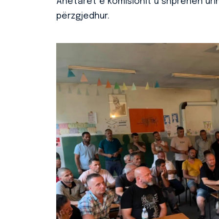
Anëtarët e komisionit u shprehën urim
përzgjedhur.