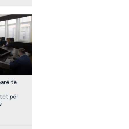
parë të
tet për
ë