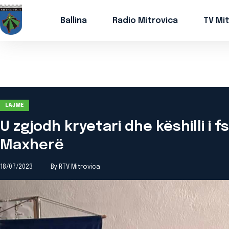
Ballina
Radio Mitrovica
TV Mi
LAJME
U zgjodh kryetari dhe këshilli i
Maxherë
18/07/2023
By RTV Mitrovica