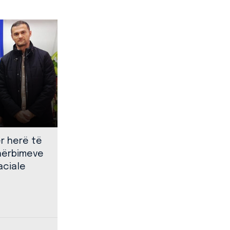
ër herë të
shërbimeve
aciale