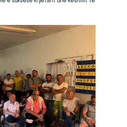
e e suksese kryetarit dhe këshillit të