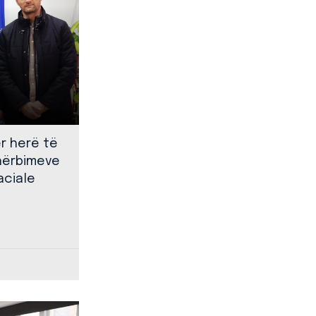
ër herë të
shërbimeve
aciale