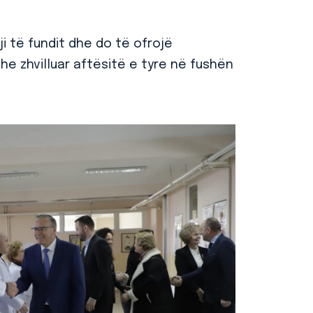
i të fundit dhe do të ofrojë
e zhvilluar aftësitë e tyre në fushën