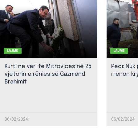
LAJME
LAJME
Kurti në veri të Mitrovicës në 25
Peci: Nuk
vjetorin e rënies së Gazmend
rrenon kr
Brahimit
06/02/2024
06/02/2024