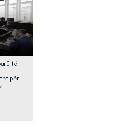
parë të
tet për
ë