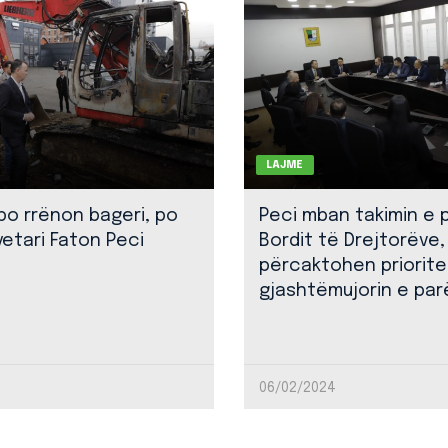
LAJME
 po rrënon bageri, po
Peci mban takimin e 
yetari Faton Peci
Bordit të Drejtorëve,
përcaktohen priorite
gjashtëmujorin e par
06/02/2024