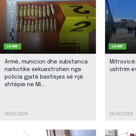
LAJME
LAJME
Armë, municion dhe substanca
Mitrovicë
narkotike sekuestrohen nga
ushtrim ev
policia gjatë bastisjes së një
shtëpie ne Mi...
06/02/2024
06/02/2024