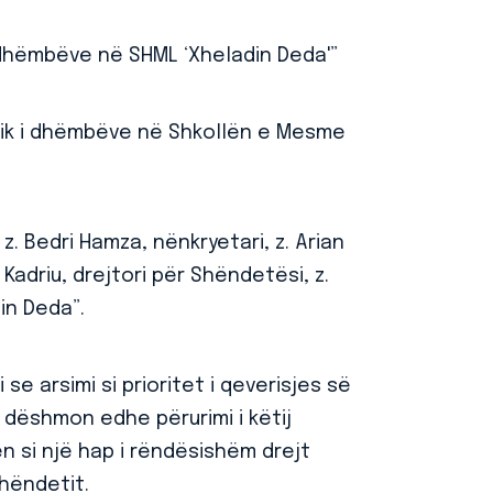
 dhëmbëve në SHML ‘Xheladin Deda'”
nik i dhëmbëve në Shkollën e Mesme
z. Bedri Hamza, nënkryetari, z. Arian
 Kadriu, drejtori për Shëndetësi, z.
in Deda”.
 se arsimi si prioritet i qeverisjes së
e dëshmon edhe përurimi i këtij
n si një hap i rëndësishëm drejt
shëndetit.