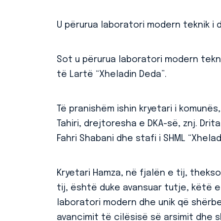
U përurua laboratori modern teknik i
Sot u përurua laboratori modern tek
të Lartë “Xheladin Deda”.
Të pranishëm ishin kryetari i komunës, 
Tahiri, drejtoresha e DKA-së, znj. Drita
Fahri Shabani dhe stafi i SHML “Xhelad
Kryetari Hamza, në fjalën e tij, theksoi
tij, është duke avansuar tutje, këtë 
laboratori modern dhe unik që shërbe
avancimit të cilësisë së arsimit dhe 