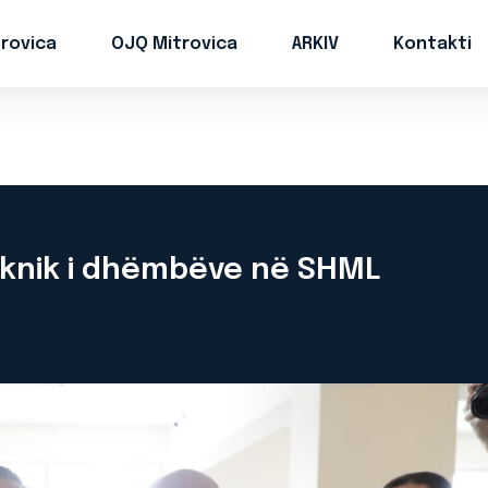
trovica
OJQ Mitrovica
ARKIV
Kontakti
eknik i dhëmbëve në SHML