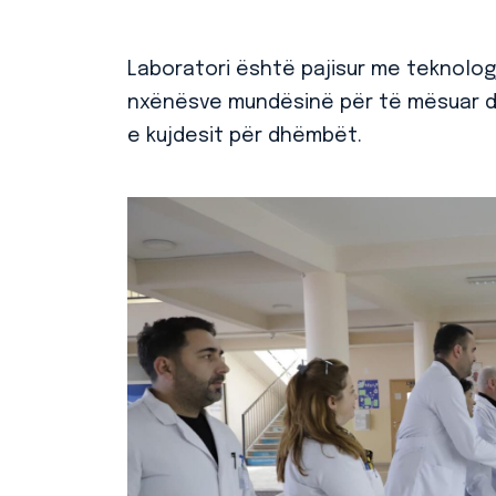
Laboratori është pajisur me teknologj
nxënësve mundësinë për të mësuar dh
e kujdesit për dhëmbët.