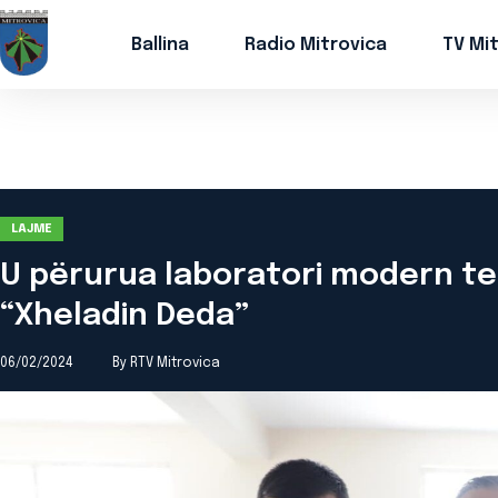
Ballina
Radio Mitrovica
TV Mi
LAJME
U përurua laboratori modern t
“Xheladin Deda”
06/02/2024
By RTV Mitrovica