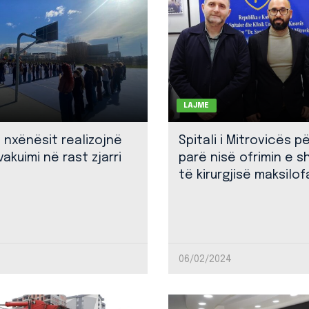
LAJME
: nxënësit realizojnë
Spitali i Mitrovicës p
akuimi në rast zjarri
parë nisë ofrimin e 
të kirurgjisë maksilof
06/02/2024