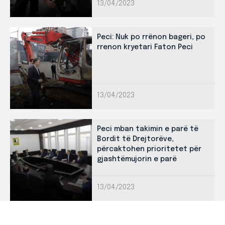
13/04/2023
Peci: Nuk po rrënon bageri, po
rrenon kryetari Faton Peci
13/04/2023
Peci mban takimin e parë të
Bordit të Drejtorëve,
përcaktohen prioritetet për
gjashtëmujorin e parë
13/04/2023