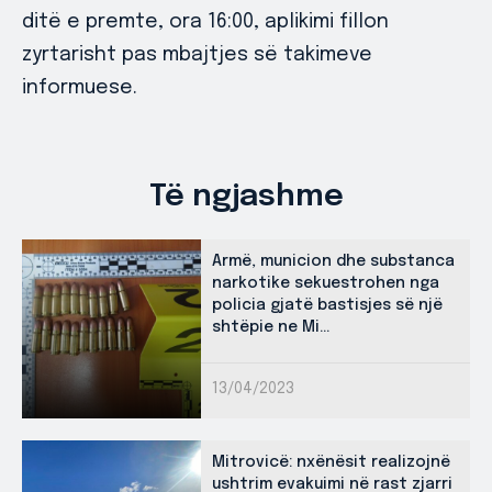
ditë e premte, ora 16:00, aplikimi fillon
zyrtarisht pas mbajtjes së takimeve
informuese.
Të ngjashme
Armë, municion dhe substanca
narkotike sekuestrohen nga
policia gjatë bastisjes së një
shtëpie ne Mi...
13/04/2023
Mitrovicë: nxënësit realizojnë
ushtrim evakuimi në rast zjarri