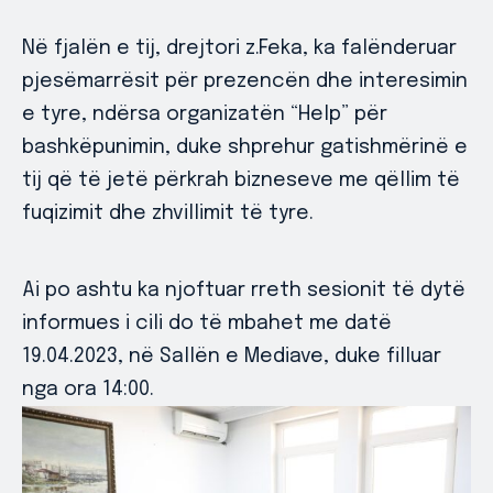
Në fjalën e tij, drejtori z.Feka, ka falënderuar
pjesëmarrësit për prezencën dhe interesimin
e tyre, ndërsa organizatën “Help” për
bashkëpunimin, duke shprehur gatishmërinë e
tij që të jetë përkrah bizneseve me qëllim të
fuqizimit dhe zhvillimit të tyre.
Ai po ashtu ka njoftuar rreth sesionit të dytë
informues i cili do të mbahet me datë
19.04.2023, në Sallën e Mediave, duke filluar
nga ora 14:00.