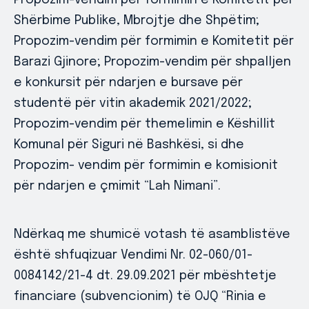
Shërbime Publike, Mbrojtje dhe Shpëtim;
Propozim-vendim për formimin e Komitetit për
Barazi Gjinore; Propozim-vendim për shpalljen
e konkursit për ndarjen e bursave për
studentë për vitin akademik 2021/2022;
Propozim-vendim për themelimin e Këshillit
Komunal për Siguri në Bashkësi, si dhe
Propozim- vendim për formimin e komisionit
për ndarjen e çmimit “Lah Nimani”.
Ndërkaq me shumicë votash të asamblistëve
është shfuqizuar Vendimi Nr. 02-060/01-
0084142/21-4 dt. 29.09.2021 për mbështetje
financiare (subvencionim) të OJQ “Rinia e