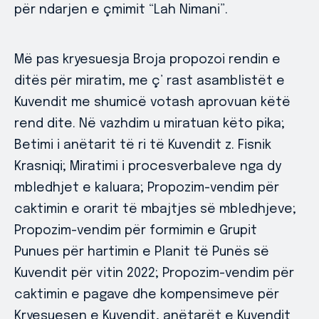
për ndarjen e çmimit “Lah Nimani”.
Më pas kryesuesja Broja propozoi rendin e
ditës për miratim, me ç’ rast asamblistët e
Kuvendit me shumicë votash aprovuan këtë
rend dite. Në vazhdim u miratuan këto pika;
Betimi i anëtarit të ri të Kuvendit z. Fisnik
Krasniqi; Miratimi i procesverbaleve nga dy
mbledhjet e kaluara; Propozim-vendim për
caktimin e orarit të mbajtjes së mbledhjeve;
Propozim-vendim për formimin e Grupit
Punues për hartimin e Planit të Punës së
Kuvendit për vitin 2022; Propozim-vendim për
caktimin e pagave dhe kompensimeve për
Kryesuesen e Kuvendit, anëtarët e Kuvendit