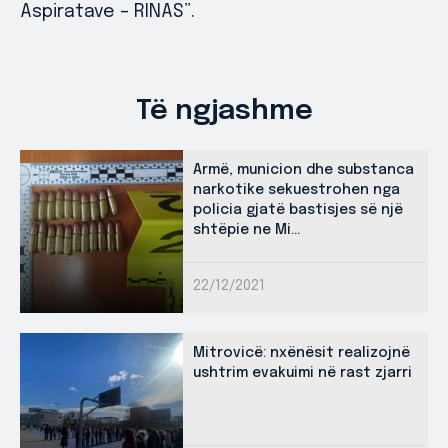
Aspiratave – RINAS”.
Të ngjashme
Armë, municion dhe substanca
narkotike sekuestrohen nga
policia gjatë bastisjes së një
shtëpie ne Mi...
22/12/2021
Mitrovicë: nxënësit realizojnë
ushtrim evakuimi në rast zjarri