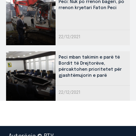
Peci: Nuk po rrënon bageri, po
rrenon kryetari Faton Peci
22/12/2021
Peci mban takimin e parë të
Bordit të Drejtorëve,
përcaktohen prioritetet për
gjashtëmujorin e parë
22/12/2021