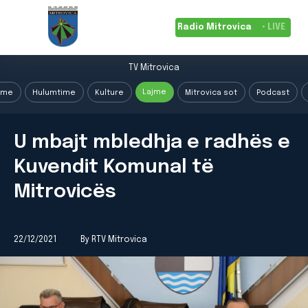
Radio Mitrovica
• LIVE
TV Mitrovica
Lajme
ime
Hulumtime
Kulture
Mitrovica sot
Podcast
U mbajt mbledhja e radhës e
Kuvendit Komunal të
Mitrovicës
22/12/2021
By RTV Mitrovica