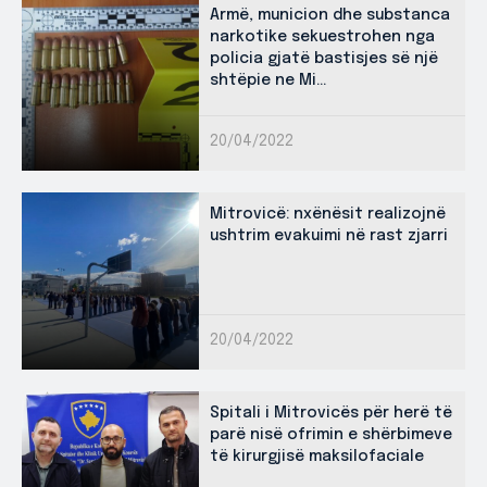
Armë, municion dhe substanca
narkotike sekuestrohen nga
policia gjatë bastisjes së një
shtëpie ne Mi...
20/04/2022
Mitrovicë: nxënësit realizojnë
ushtrim evakuimi në rast zjarri
20/04/2022
Spitali i Mitrovicës për herë të
parë nisë ofrimin e shërbimeve
të kirurgjisë maksilofaciale