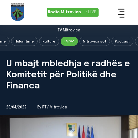
Radio Mitrovica
• LIVE
TV Mitrovica
Lajme
ime
Hulumtime
Kulture
Mitrovica sot
Podcast
U mbajt mbledhja e radhës e
Komitetit për Politikë dhe
Financa
20/04/2022
By RTV Mitrovica