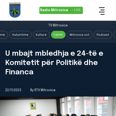
Radio Mitrovica
• LIVE
TV Mitrovica
Lajme
ime
Hulumtime
Kulture
Mitrovica sot
Podcast
U mbajt mbledhja e 24-të e
Komitetit për Politikë dhe
Financa
22/11/2023
By RTV Mitrovica