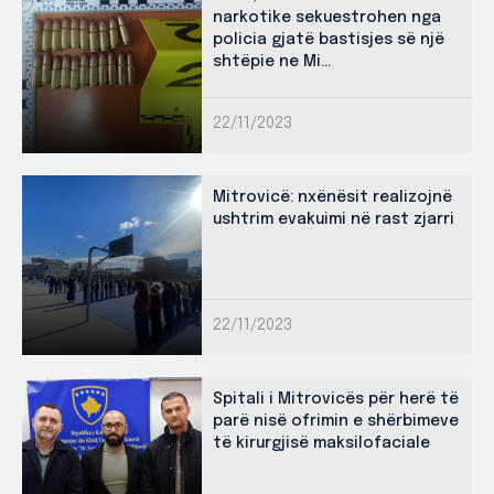
narkotike sekuestrohen nga
policia gjatë bastisjes së një
shtëpie ne Mi...
22/11/2023
Mitrovicë: nxënësit realizojnë
ushtrim evakuimi në rast zjarri
22/11/2023
Spitali i Mitrovicës për herë të
parë nisë ofrimin e shërbimeve
të kirurgjisë maksilofaciale