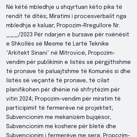
Në këtë mbledhje u shqyrtuan këto pika të
rendit të ditës; Miratimi i procesverbalit nga
mbledhja e kaluar; Propozim-Rregullore Nr.
___/2023 Për ndarjen e bursave për nxënësit
e Shkollës së Mesme të Lartë Teknike
“Arkitekt Sinani” në Mitrovicë; Propozim-
vendim për publikimin e listës së përgjithshme
të pronave të paluajtshme të Komunës si dhe
listës së veçantë të pronave, të cilat
planifikohen për dhënie në shfrytëzim për
vitin 2024; Propozim-vendim për miratim të
participimit të fermerëve në projektet;
Subvencionim me mekanizëm bujqësor,
Subvencionim me koshere për bletë dhe
Subvencionim i fermerëve me sera; Propozim-