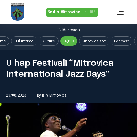
Radio Mitrovica
• LIVE
TV Mitrovica
Lajme
ime
Hulumtime
Kulture
Mitrovica sot
Podcast
U hap Festivali “Mitrovica
International Jazz Days”
29/08/2023
By RTV Mitrovica