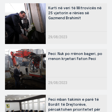
Kurti në veri të Mitrovicës në
25 vjetorin e rënies së
Gazmend Brahimit
29/08/2023
Peci: Nuk po rrënon bageri, po
rrenon kryetari Faton Peci
29/08/2023
Peci mban takimin e parë të
Bordit të Drejtorëve,
përcaktohen prioritetet për