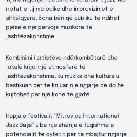
tij me ndjenjën autentike të zhanrit jazz. Me
notat e tij melodike dhe improvizimet e
shkëlqyera, Bona bëri që publiku të ndihet
pjesë e një përvoje muzikore të
jashtëzakonshme.
Kombinimi i artistëve ndërkombëtarë dhe
lokalë krijoi një atmosferë të
jashtëzakonshme, ku muzika dhe kultura u
bashkuan për të krijuar një ngjarje që do të
kujtohet për një kohë të gjatë.
Hapja e festivalit “Mitrovica International
Jazz Days” u bë një shenjë e fuqishme e
potencialit të qytetit për të mbajtur ngjarje