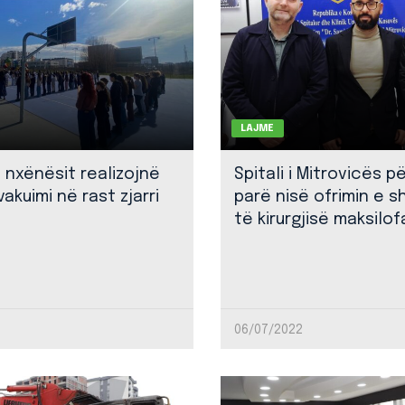
LAJME
: nxënësit realizojnë
Spitali i Mitrovicës p
akuimi në rast zjarri
parë nisë ofrimin e 
të kirurgjisë maksilof
06/07/2022