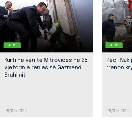
LAJME
LAJME
Kurti në veri të Mitrovicës në 25
Peci: Nuk
vjetorin e rënies së Gazmend
rrenon kr
Brahimit
06/07/2022
06/07/2022