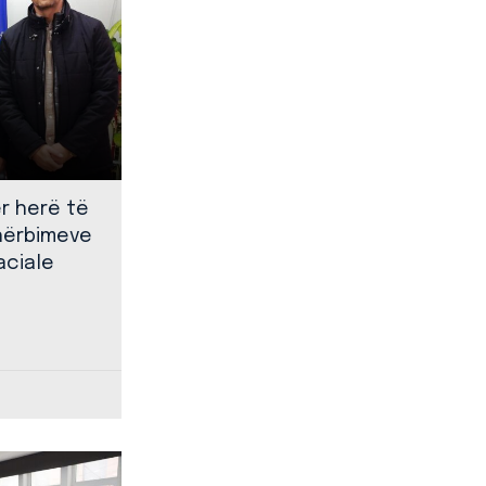
ër herë të
shërbimeve
aciale