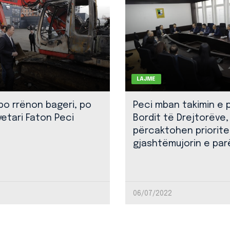
LAJME
 po rrënon bageri, po
Peci mban takimin e 
yetari Faton Peci
Bordit të Drejtorëve,
përcaktohen priorite
gjashtëmujorin e par
06/07/2022