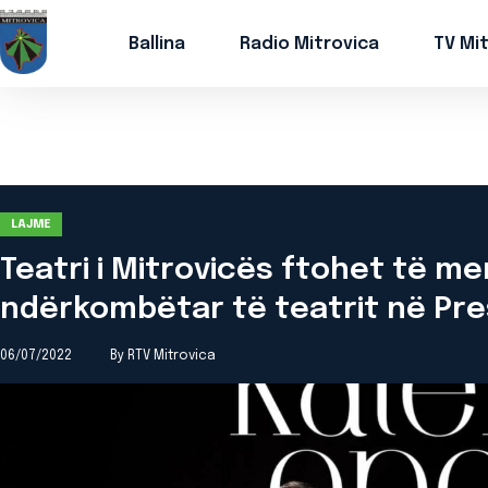
Ballina
Radio Mitrovica
TV Mi
LAJME
Teatri i Mitrovicës ftohet të mer
ndërkombëtar të teatrit në Pr
06/07/2022
By RTV Mitrovica