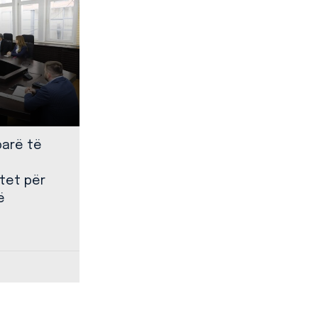
parë të
tet për
ë