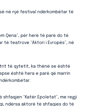
esë në një festival ndërkombëtar të
rem Qena”, për herë të parë do të
 të teatrove “Aktori i Evropës”, në
atrit të qytetit, ka thënë se është
sepse është hera e parë që marrin
l ndërkombëtar.
ë shfaqjen “Katër Epoletat”, me regji
lliqi, ndërsa aktorë të shfaqjes do të