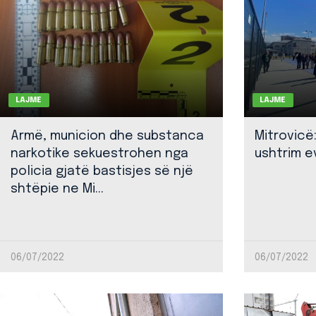
LAJME
LAJME
Armë, municion dhe substanca
Mitrovicë
narkotike sekuestrohen nga
ushtrim ev
policia gjatë bastisjes së një
shtëpie ne Mi...
06/07/2022
06/07/2022