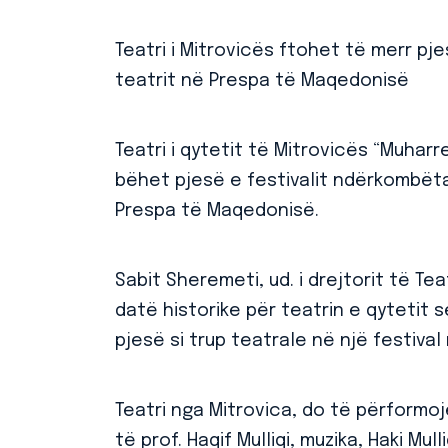
Teatri i Mitrovicës ftohet të merr pj
teatrit në Prespa të Maqedonisë
Teatri i qytetit të Mitrovicës “Muhar
bëhet pjesë e festivalit ndërkombëtar
Prespa të Maqedonisë.
Sabit Sheremeti, ud. i drejtorit të Te
datë historike për teatrin e qytetit 
pjesë si trup teatrale në një festiva
Teatri nga Mitrovica, do të përformoj
të prof. Haqif Mulliqi, muzika, Haki Mu