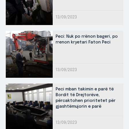
13/09/2023
Peci: Nuk po rrënon bageri, po
rrenon kryetari Faton Peci
13/09/2023
Peci mban takimin e parë të
Bordit të Drejtorëve,
përcaktohen prioritetet për
gjashtëmujorin e parë
13/09/2023