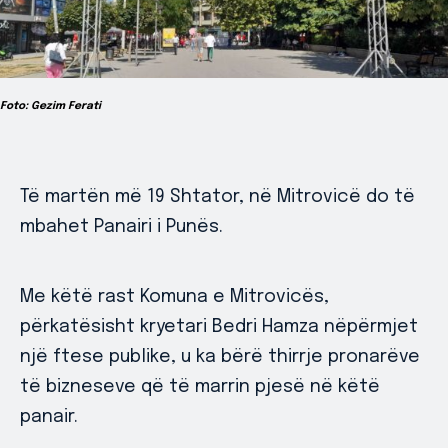
Foto: Gezim Ferati
Të martën më 19 Shtator, në Mitrovicë do të
mbahet Panairi i Punës.
Me këtë rast Komuna e Mitrovicës,
përkatësisht kryetari Bedri Hamza nëpërmjet
një ftese publike, u ka bërë thirrje pronarëve
të bizneseve që të marrin pjesë në këtë
panair.