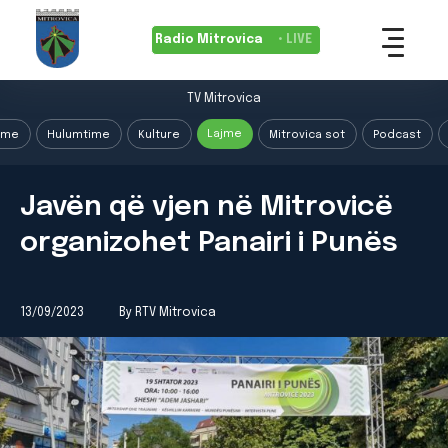
Radio Mitrovica
• LIVE
TV Mitrovica
Lajme
ime
Hulumtime
Kulture
Mitrovica sot
Podcast
Javën që vjen në Mitrovicë
organizohet Panairi i Punës
13/09/2023
By RTV Mitrovica