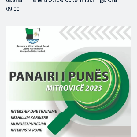
Jashari” në Mitrovicë duke filluar nga ora
09:00.