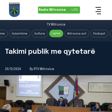
Radio Mitrovica
• LIVE
TV Mitrovica
Lajme
ime
Hulumtime
Kulture
Mitrovica sot
Podcast
Takimi publik me qytetarë
20/12/2024
By RTV Mitrovica