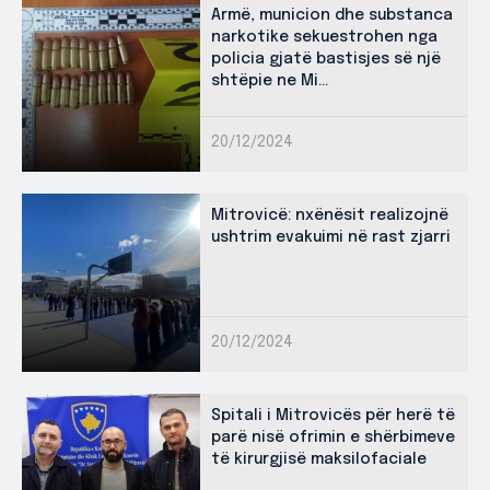
Armë, municion dhe substanca
narkotike sekuestrohen nga
policia gjatë bastisjes së një
shtëpie ne Mi...
20/12/2024
Mitrovicë: nxënësit realizojnë
ushtrim evakuimi në rast zjarri
20/12/2024
Spitali i Mitrovicës për herë të
parë nisë ofrimin e shërbimeve
të kirurgjisë maksilofaciale