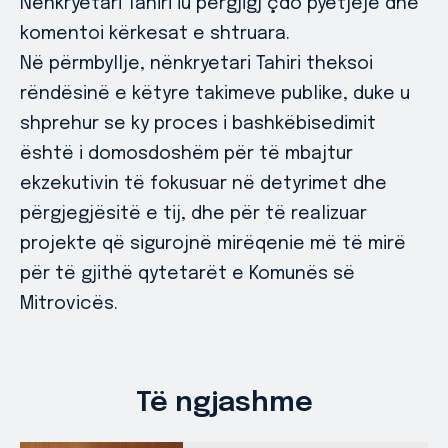
Nënkryetari Tahiri iu përgjigj çdo pyetjeje dhe
komentoi kërkesat e shtruara.
Në përmbyllje, nënkryetari Tahiri theksoi
rëndësinë e këtyre takimeve publike, duke u
shprehur se ky proces i bashkëbisedimit
është i domosdoshëm për të mbajtur
ekzekutivin të fokusuar në detyrimet dhe
përgjegjësitë e tij, dhe për të realizuar
projekte që sigurojnë mirëqenie më të mirë
për të gjithë qytetarët e Komunës së
Mitrovicës.
Të ngjashme