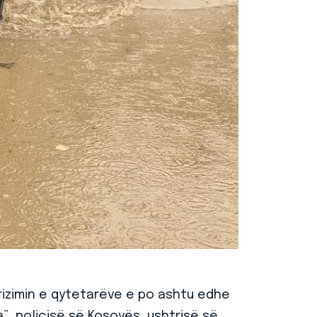
arizimin e qytetarëve e po ashtu edhe
a”, policisë së Kosovës, ushtrisë së