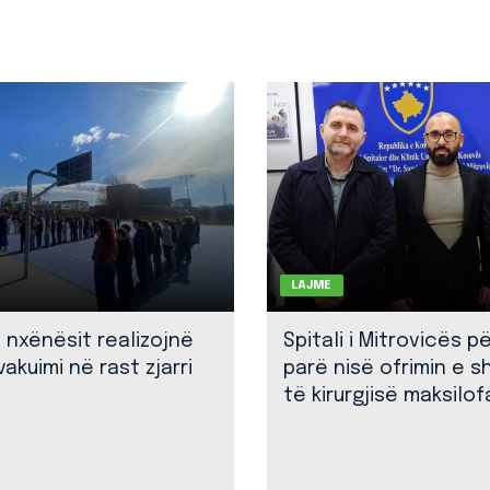
LAJME
: nxënësit realizojnë
Spitali i Mitrovicës p
akuimi në rast zjarri
parë nisë ofrimin e 
të kirurgjisë maksilof