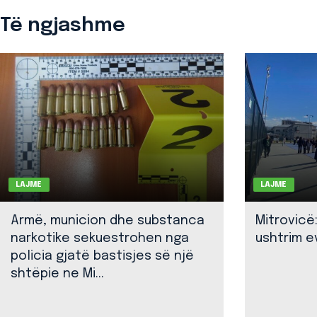
Të ngjashme
LAJME
LAJME
Armë, municion dhe substanca
Mitrovicë
narkotike sekuestrohen nga
ushtrim ev
policia gjatë bastisjes së një
shtëpie ne Mi...