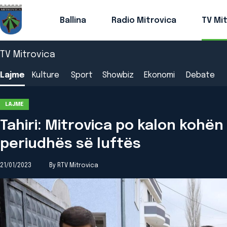
Ballina
Radio Mitrovica
TV Mi
TV Mitrovica
Lajme
Kulture
Sport
Showbiz
Ekonomi
Debate
LAJME
Tahiri: Mitrovica po kalon kohën
periudhës së luftës
21/01/2023
By RTV Mitrovica