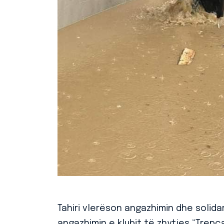
Tahiri vlerëson angazhimin dhe solid
angazhimin e klubit të zhytjes “Trepç