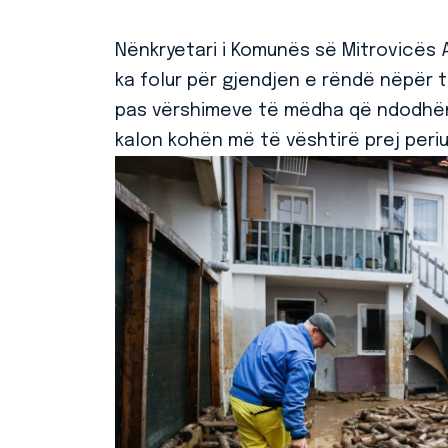
Nënkryetari i Komunës së Mitrovicës 
ka folur për gjendjen e rëndë nëpër të
pas vërshimeve të mëdha që ndodhën 
kalon kohën më të vështirë prej periu