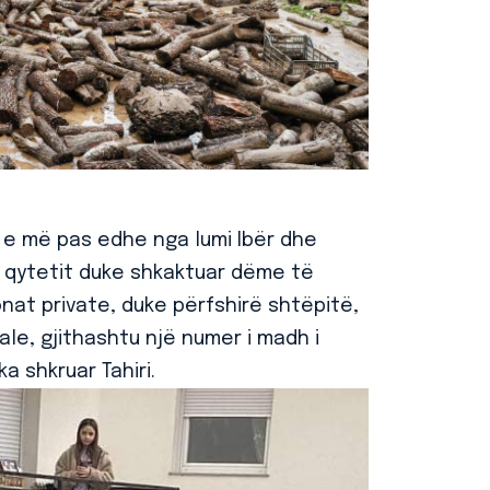
, e më pas edhe nga lumi Ibër dhe
ë qytetit duke shkaktuar dëme të
nat private, duke përfshirë shtëpitë,
le, gjithashtu një numer i madh i
 shkruar Tahiri.