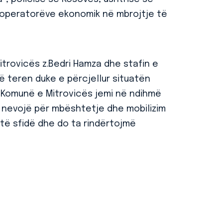
 operatorëve ekonomik në mbrojtje të
trovicës z.Bedri Hamza dhe stafin e
ë teren duke e përcjellur situatën
i Komunë e Mitrovicës jemi në ndihmë
ka nevojë për mbështetje dhe mobilizim
të sfidë dhe do ta rindërtojmë