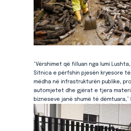
“Vërshimet që filluan nga lumi Lushta
Sitnica e përfshin pjesën kryesore t
mëdha në infrastrukturën publike, pro
automjetet dhe gjërat e tjera materia
bizneseve janë shumë të dëmtuara,” ka