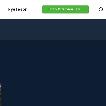
Pyetësor
Radio Mitrovica
• LIVE