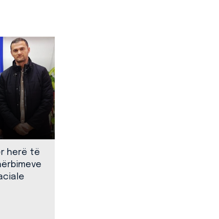
ër herë të
shërbimeve
aciale