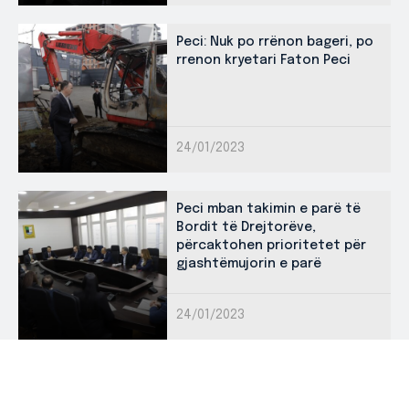
Peci: Nuk po rrënon bageri, po
rrenon kryetari Faton Peci
24/01/2023
Peci mban takimin e parë të
Bordit të Drejtorëve,
përcaktohen prioritetet për
gjashtëmujorin e parë
24/01/2023