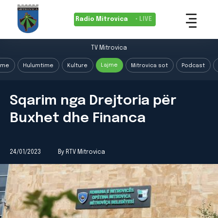
Radio Mitrovica
• LIVE
TV Mitrovica
Lajme
ime
Hulumtime
Kulture
Mitrovica sot
Podcast
Sqarim nga Drejtoria për
Buxhet dhe Financa
24/01/2023
By RTV Mitrovica