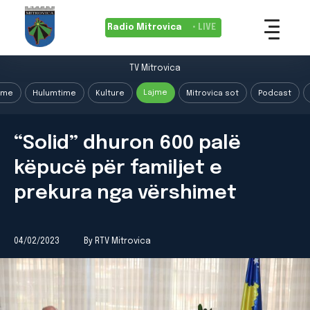
Radio Mitrovica
• LIVE
TV Mitrovica
Lajme
ime
Hulumtime
Kulture
Mitrovica sot
Podcast
“Solid” dhuron 600 palë
këpucë për familjet e
prekura nga vërshimet
04/02/2023
By RTV Mitrovica