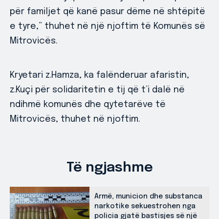
për familjet që kanë pasur dëme në shtëpitë
e tyre,” thuhet në një njoftim të Komunës së
Mitrovicës.
Kryetari z.Hamza, ka falënderuar afaristin,
z.Kuçi për solidaritetin e tij që t’i dalë në
ndihmë komunës dhe qytetarëve të
Mitrovicës, thuhet në njoftim.
Të ngjashme
Armë, municion dhe substanca
narkotike sekuestrohen nga
policia gjatë bastisjes së një