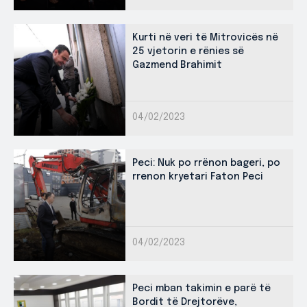
Kurti në veri të Mitrovicës në
25 vjetorin e rënies së
Gazmend Brahimit
04/02/2023
Peci: Nuk po rrënon bageri, po
rrenon kryetari Faton Peci
04/02/2023
Peci mban takimin e parë të
Bordit të Drejtorëve,