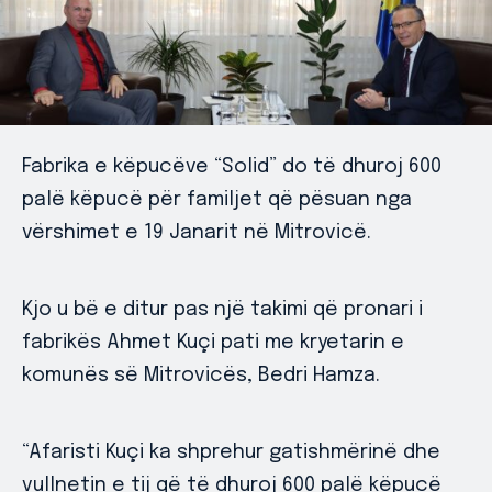
Fabrika e këpucëve “Solid” do të dhuroj 600
palë këpucë për familjet që pësuan nga
vërshimet e 19 Janarit në Mitrovicë.
Kjo u bë e ditur pas një takimi që pronari i
fabrikës Ahmet Kuçi pati me kryetarin e
komunës së Mitrovicës, Bedri Hamza.
“Afaristi Kuçi ka shprehur gatishmërinë dhe
vullnetin e tij që të dhuroj 600 palë këpucë