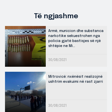
Të ngjashme
Armë, municion dhe substanca
narkotike sekuestrohen nga
policia gjatë bastisjes së një
shtëpie ne Mi...
30/08/2021
Mitrovicë: nxënësit realizojnë
ushtrim evakuimi në rast zjarri
30/08/2021