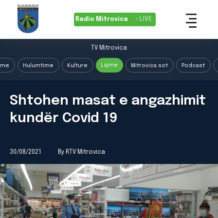
Radio Mitrovica
• LIVE
TV Mitrovica
Lajme
ime
Hulumtime
Kulture
Mitrovica sot
Podcast
Shtohen masat e angazhimit
kundër Covid 19
30/08/2021
By RTV Mitrovica