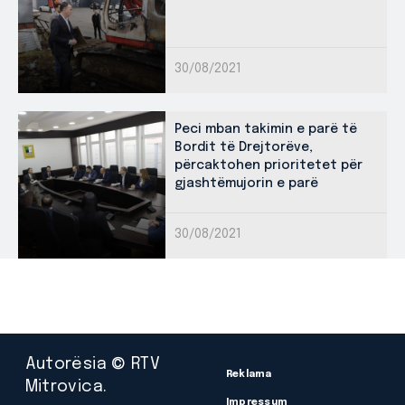
30/08/2021
Peci mban takimin e parë të
Bordit të Drejtorëve,
përcaktohen prioritetet për
gjashtëmujorin e parë
30/08/2021
Autorësia © RTV
Reklama
Mitrovica.
Impressum