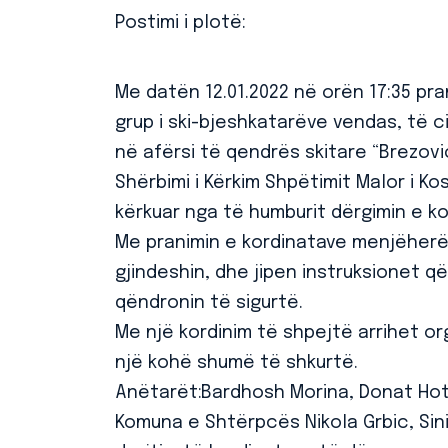
Postimi i plotë:
Me datën 12.01.2022 në orën 17:35 pra
grup i ski-bjeshkatarëve vendas, të c
në afërsi të qendrës skitare “Brezovi
Shërbimi i Kërkim Shpëtimit Malor i 
kërkuar nga të humburit dërgimin e ko
Me pranimin e kordinatave menjëherë 
gjindeshin, dhe jipen instruksionet q
qëndronin të sigurtë.
Me një kordinim të shpejtë arrihet org
një kohë shumë të shkurtë.
Anëtarët:Bardhosh Morina, Donat Hoti
Komuna e Shtërpcës Nikola Grbic, Sin