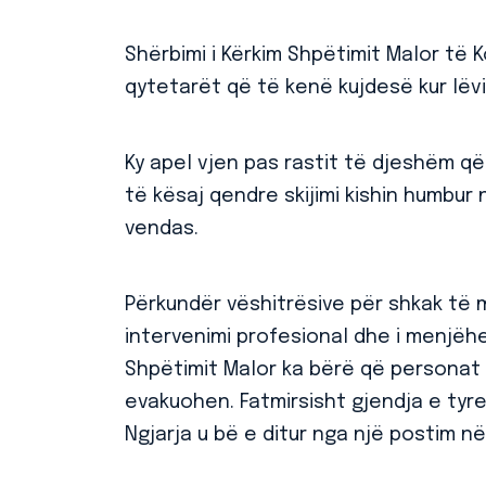
Shërbimi i Kërkim Shpëtimit Malor të 
qytetarët që të kenë kujdesë kur lëvi
Ky apel vjen pas rastit të djeshëm që
të kësaj qendre skijimi kishin humbur 
vendas.
Përkundër vëshitrësive për shkak të 
intervenimi profesional dhe i menjëh
Shpëtimit Malor ka bërë që personat
evakuohen. Fatmirsisht gjendja e tyr
Ngjarja u bë e ditur nga një postim 