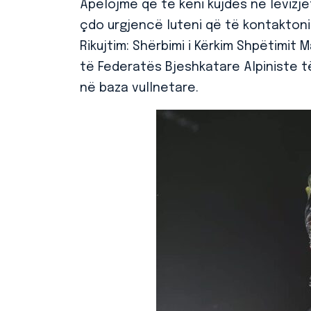
Apelojmë që të keni kujdes në lëvizje
çdo urgjencë luteni që të kontaktoni
Rikujtim: Shërbimi i Kërkim Shpëtimit
të Federatës Bjeshkatare Alpiniste t
në baza vullnetare.