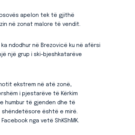
Kosovës apelon tek të gjithë
zin në zonat malore të vendit.
 ka ndodhur në Brezovicë ku në afërsi
një një grup i ski-bjeshkatarëve
motit ekstrem në atë zonë,
ershëm i pjestarëve të Kërkim
 e humbur të gjenden dhe të
e shëndetësore është e mirë.
në Facebook nga vetë ShKShMK.