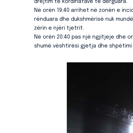
drejtim të kordinatave të dërguara.
Në orën 19:40 arrihet në zonën e inc
rënduara dhe dukshmërisë nuk mundë
zërin e njëri tjetrit.
Në orën 20:40 pas një ngjitjeje dhe o
shumë vështirësi gjetja dhe shpëtimi 