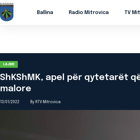
Ballina
Radio Mitrovica
TV Mi
LAJME
ShKShMK, apel për qytetarët q
malore
13/01/2022
By RTV Mitrovica