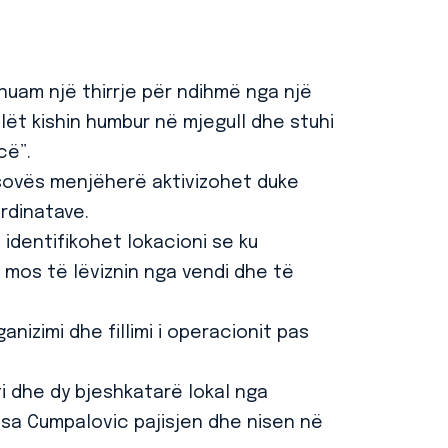
nuam një thirrje për ndihmë nga një
ilët kishin humbur në mjegull dhe stuhi
cë”.
Kosovës menjëherë aktivizohet duke
rdinatave.
identifikohet lokacioni se ku
ë mos të lëviznin nga vendi dhe të
anizimi dhe fillimi i operacionit pas
 dhe dy bjeshkatarë lokal nga
isa Cumpalovic pajisjen dhe nisen në