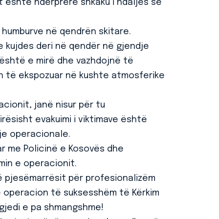
 është ndërprerë shkaku i ndaljes së
ë humburve në qendrën skitare.
 kujdes deri në qendër në gjendje
 është e mirë dhe vazhdojnë të
in të ekspozuar në kushte atmosferike
cionit, janë nisur për tu
rësisht evakuimi i viktimave është
je operacionale.
r me Policinë e Kosovës dhe
min e operacionit.
ë pjesëmarrësit për profesionalizëm
jë operacion të suksesshëm të Kërkim
agjedi e pa shmangshme!