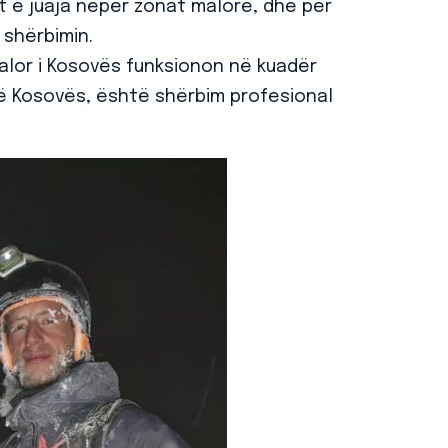
t e juaja nëpër zonat malore, dhe për
 shërbimin.
 Malor i Kosovës funksionon në kuadër
ë Kosovës, është shërbim profesional