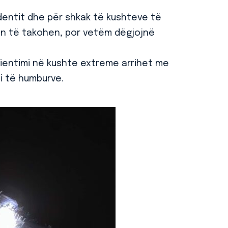
identit dhe për shkak të kushteve të
n të takohen, por vetëm dëgjojnë
rientimi në kushte extreme arrihet me
i të humburve.