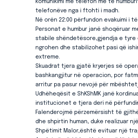
komunikimi me telefon me të humburit
telefonëve nga i ftohti i madh.
Në orën 22:00 përfundon evakuimi i t
Personat e humbur janë shoqëruar me
stabile shëndetësore,gjendja e tyre
ngrohen dhe stabilizohet pasi që ish
extreme.
Skuadrat tjera gjatë kryerjes së opera
bashkangjitur në operacion, por fatmi
arritur pa pasur nevojë për mbështet
Udhëheqësit e ShKShMK janë kordinua
institucionet e tjera deri në përfundi
Falenderojmë përzemërsisht të gjith
dhe shpirtin human, duke realizuar n
Shpëtimit Malor,është evituar një tr