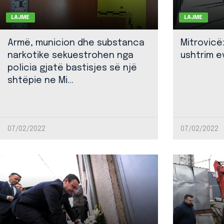
LAJME
LAJME
Armë, municion dhe substanca
Mitrovicë
narkotike sekuestrohen nga
ushtrim ev
policia gjatë bastisjes së një
shtëpie ne Mi...
07/02/2022
07/02/2022