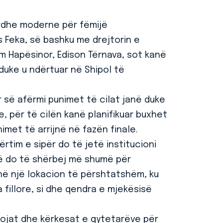
erdhe moderne për fëmijë
vis Feka, së bashku me drejtorin e
im Hapësinor, Edison Tërnava, sot kanë
 duke u ndërtuar në Shipol të
 së afërmi punimet të cilat janë duke
e, për të cilën kanë planifikuar buxhet
met të arrijnë në fazën finale.
rtim e sipër do të jetë institucioni
 që do të shërbej më shumë për
në një lokacion të përshtatshëm, ku
 fillore, si dhe qendra e mjekësisë
vojat dhe kërkesat e qytetarëve për