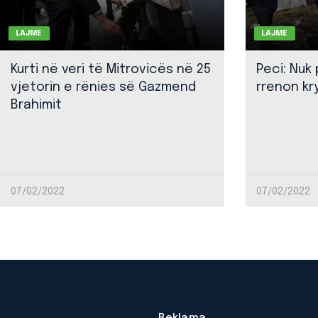
LAJME
LAJME
Kurti në veri të Mitrovicës në 25
Peci: Nuk
vjetorin e rënies së Gazmend
rrenon kr
Brahimit
07/02/2022
07/02/2022