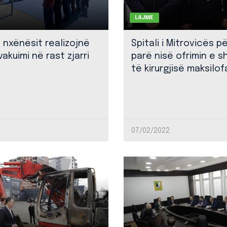
LAJME
: nxënësit realizojnë
Spitali i Mitrovicës p
akuimi në rast zjarri
parë nisë ofrimin e 
të kirurgjisë maksilof
07/02/2022