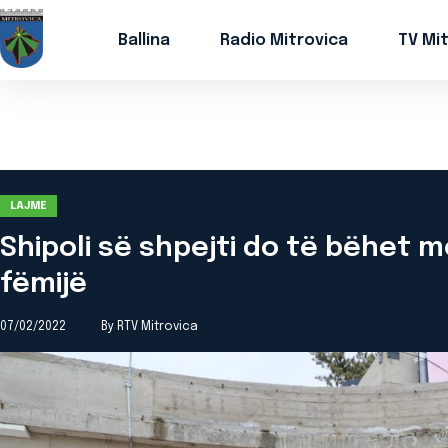
Ballina
Radio Mitrovica
TV Mi
LAJME
Shipoli së shpejti do të bëhet
fëmijë
07/02/2022
By RTV Mitrovica