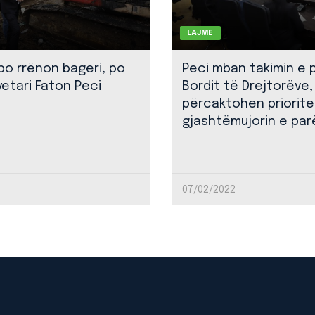
LAJME
 po rrënon bageri, po
Peci mban takimin e 
yetari Faton Peci
Bordit të Drejtorëve,
përcaktohen priorite
gjashtëmujorin e par
07/02/2022