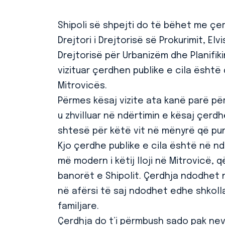
Shipoli së shpejti do të bëhet me ç
Drejtori i Drejtorisë së Prokurimit, El
Drejtorisë për Urbanizëm dhe Planifik
vizituar çerdhen publike e cila është
Mitrovicës.
Përmes kësaj vizite ata kanë parë për
u zhvilluar në ndërtimin e kësaj çerdh
shtesë për këtë vit në mënyrë që puni
Kjo çerdhe publike e cila është në ndë
më modern i këtij lloji në Mitrovicë,
banorët e Shipolit. Çerdhja ndodhet 
në afërsi të saj ndodhet edhe shkolla
familjare.
Çerdhja do t’i përmbush sado pak ne