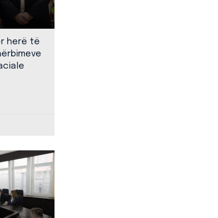
ër herë të
shërbimeve
aciale