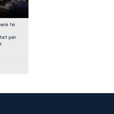
parë të
tet për
ë