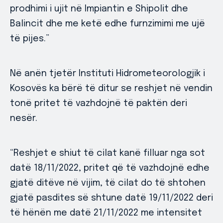
prodhimi i ujit në Impiantin e Shipolit dhe
Balincit dhe me ketë edhe furnzimimi me ujë
të pijes.”
Në anën tjetër Instituti Hidrometeorologjik i
Kosovës ka bërë të ditur se reshjet në vendin
tonë pritet të vazhdojnë të paktën deri
nesër.
“Reshjet e shiut të cilat kanë filluar nga sot
datë 18/11/2022, pritet që të vazhdojnë edhe
gjatë ditëve në vijim, të cilat do të shtohen
gjatë pasdites së shtune datë 19/11/2022 deri
të hënën me datë 21/11/2022 me intensitet