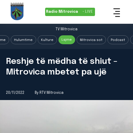
Radio Mitrovica
• LIVE
TV Mitrovica
Lajme
ime
Hulumtime
Kulture
Mitrovica sot
Podcast
Reshje të mëdha të shiut –
Mitrovica mbetet pa ujë
20/11/2022
By RTV Mitrovica