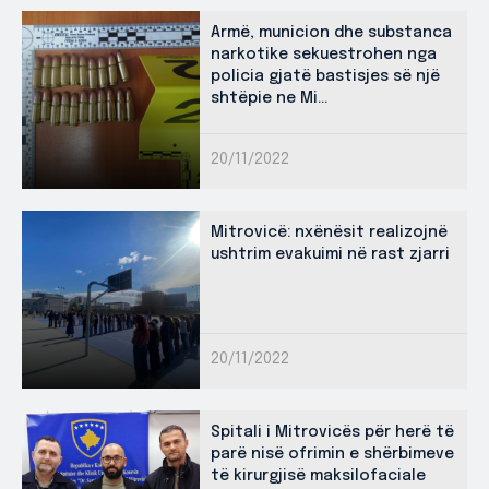
Armë, municion dhe substanca
narkotike sekuestrohen nga
policia gjatë bastisjes së një
shtëpie ne Mi...
20/11/2022
Mitrovicë: nxënësit realizojnë
ushtrim evakuimi në rast zjarri
20/11/2022
Spitali i Mitrovicës për herë të
parë nisë ofrimin e shërbimeve
të kirurgjisë maksilofaciale