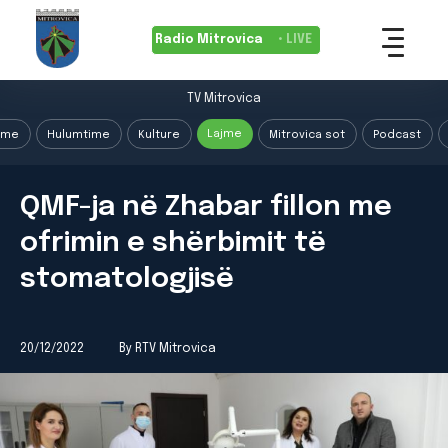
Radio Mitrovica
• LIVE
TV Mitrovica
Lajme
ime
Hulumtime
Kulture
Mitrovica sot
Podcast
QMF-ja në Zhabar fillon me
ofrimin e shërbimit të
stomatologjisë
20/12/2022
By RTV Mitrovica