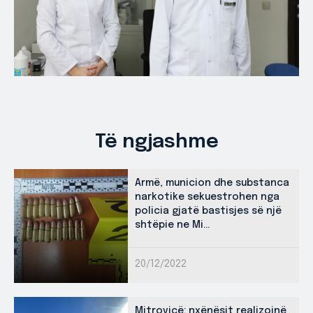
Të ngjashme
Armë, municion dhe substanca
narkotike sekuestrohen nga
policia gjatë bastisjes së një
shtëpie ne Mi...
20/12/2022
Mitrovicë: nxënësit realizojnë