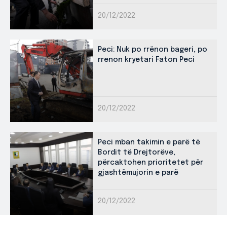
20/12/2022
Peci: Nuk po rrënon bageri, po
rrenon kryetari Faton Peci
20/12/2022
Peci mban takimin e parë të
Bordit të Drejtorëve,
përcaktohen prioritetet për
gjashtëmujorin e parë
20/12/2022