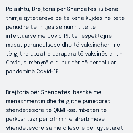
Po ashtu, Drejtoria për Shëndetësi iu bënë
thirrje qytetarëve që të kenë kujdes në këtë
periudhë të rritjes së numrit të të
infektuarve me Covid 19, të respektojnë
masat parandaluese dhe të vaksinohen me
të gjitha dozat e parapara të vaksinës anti-
Covid, si mënyrë e duhur për të përballuar
pandeminë Covid-19.
Drejtoria për Shëndetësi bashkë me
menaxhmentin dhe të gjithë punëtorët
shëndetësorë të QKMF-së, mbeten të
përkushtuar për ofrimin e shërbimeve
shëndetësore sa më cilësore për qytetarët.