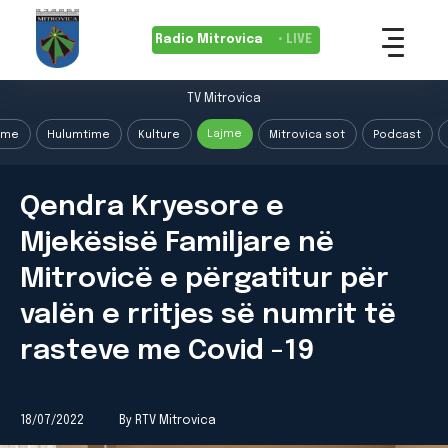
Radio Mitrovica
• LIVE
TV Mitrovica
Lajme
ime
Hulumtime
Kulture
Mitrovica sot
Podcast
Qendra Kryesore e
Mjekësisë Familjare në
Mitrovicë e përgatitur për
valën e rritjes së numrit të
rasteve me Covid -19
18/07/2022
By RTV Mitrovica