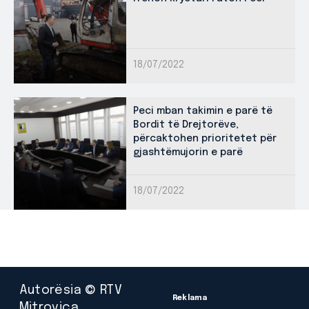
18/07/2022
Peci mban takimin e parë të
Bordit të Drejtorëve,
përcaktohen prioritetet për
gjashtëmujorin e parë
18/07/2022
Autorësia © RTV
Reklama
Mitrovica.