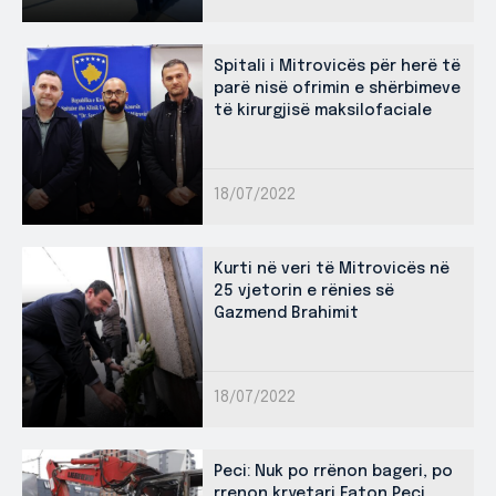
Spitali i Mitrovicës për herë të
parë nisë ofrimin e shërbimeve
të kirurgjisë maksilofaciale
18/07/2022
Kurti në veri të Mitrovicës në
25 vjetorin e rënies së
Gazmend Brahimit
18/07/2022
Peci: Nuk po rrënon bageri, po
rrenon kryetari Faton Peci