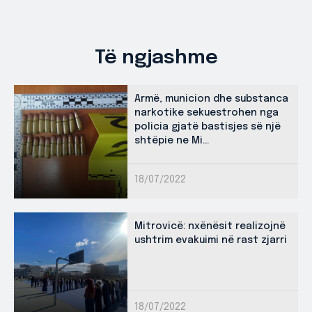
Të ngjashme
Armë, municion dhe substanca
narkotike sekuestrohen nga
policia gjatë bastisjes së një
shtëpie ne Mi...
18/07/2022
Mitrovicë: nxënësit realizojnë
ushtrim evakuimi në rast zjarri
18/07/2022