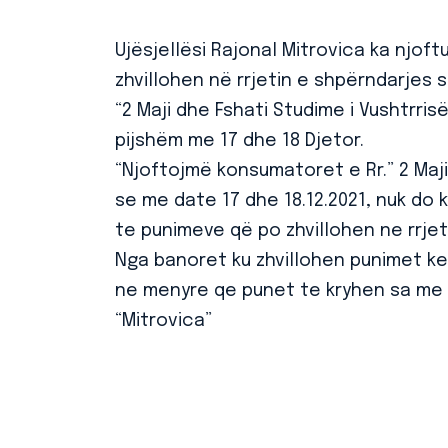
Ujësjellësi Rajonal Mitrovica ka njof
zhvillohen në rrjetin e shpërndarjes s
“2 Maji dhe Fshati Studime i Vushtrris
pijshëm me 17 dhe 18 Djetor.
“Njoftojmë konsumatoret e Rr.” 2 Maji
se me date 17 dhe 18.12.2021, nuk do 
te punimeve që po zhvillohen ne rrje
Nga banoret ku zhvillohen punimet k
ne menyre qe punet te kryhen sa me p
“Mitrovica”