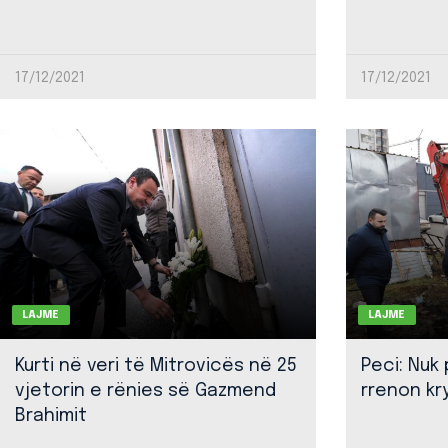
17/12/2021
17/12/2021
LAJME
LAJME
Kurti në veri të Mitrovicës në 25
Peci: Nuk
vjetorin e rënies së Gazmend
rrenon kr
Brahimit