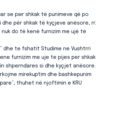
tuar se pwr shkak të punimeve që po
i dhe për shkak të kyçjeve anësore, rr.
ë nuk do të kenë furnizim me ujë të
” dhe te fshatit Studime ne Vushtrri
kene furnizim me uje te pijes per shkak
tin shperndares si dhe kyçjet anësore.
erkojme mirekuptim dhe bashkepunim
are”, thuhet në njoftimin e KRU