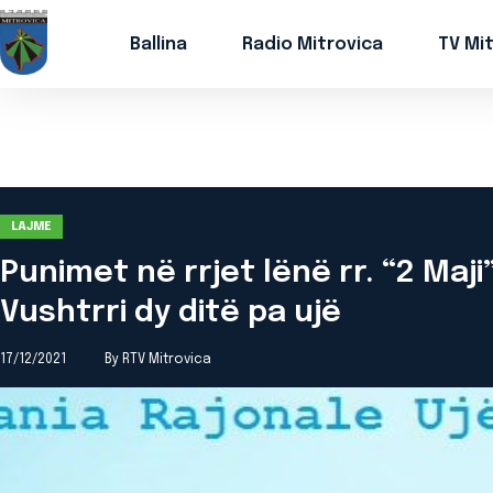
Ballina
Radio Mitrovica
TV Mi
LAJME
Punimet në rrjet lënë rr. “2 Maj
Vushtrri dy ditë pa ujë
17/12/2021
By RTV Mitrovica