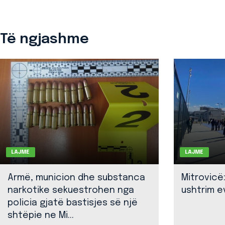
Të ngjashme
LAJME
LAJME
Armë, municion dhe substanca
Mitrovicë
narkotike sekuestrohen nga
ushtrim ev
policia gjatë bastisjes së një
shtëpie ne Mi...