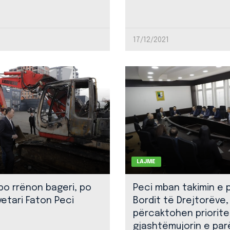
17/12/2021
LAJME
 po rrënon bageri, po
Peci mban takimin e 
yetari Faton Peci
Bordit të Drejtorëve,
përcaktohen priorite
gjashtëmujorin e par