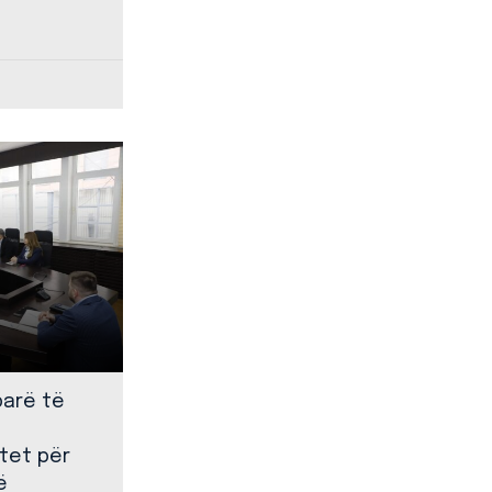
parë të
tet për
ë