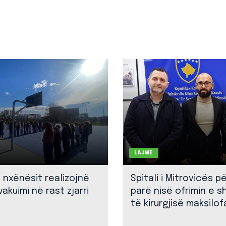
LAJME
: nxënësit realizojnë
Spitali i Mitrovicës p
akuimi në rast zjarri
parë nisë ofrimin e 
të kirurgjisë maksilof