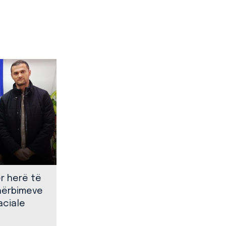
ër herë të
shërbimeve
aciale