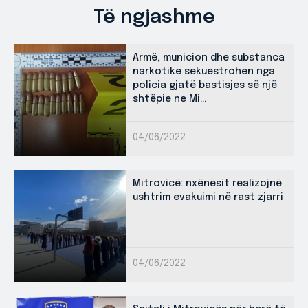
Të ngjashme
Armë, municion dhe substanca
narkotike sekuestrohen nga
policia gjatë bastisjes së një
shtëpie ne Mi...
04/06/2022
Mitrovicë: nxënësit realizojnë
ushtrim evakuimi në rast zjarri
04/06/2022