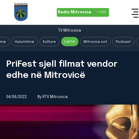
Radio Mitrovica
• LIVE
TV Mitrovica
Lajme
ime
Hulumtime
Kulture
Mitrovica sot
Podcast
PriFest sjell filmat vendor
edhe në Mitrovicë
04/06/2022
By RTV Mitrovica