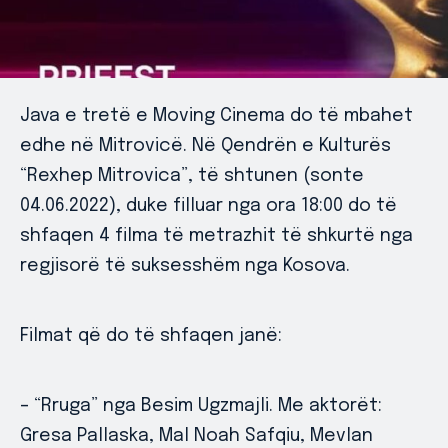
Java e tretë e Moving Cinema do të mbahet
edhe në Mitrovicë. Në Qendrën e Kulturës
“Rexhep Mitrovica”, të shtunen (sonte
04.06.2022), duke filluar nga ora 18:00 do të
shfaqen 4 filma të metrazhit të shkurtë nga
regjisorë të suksesshëm nga Kosova.
Filmat që do të shfaqen janë:
– “Rruga” nga Besim Ugzmajli. Me aktorët:
Gresa Pallaska, Mal Noah Safqiu, Mevlan