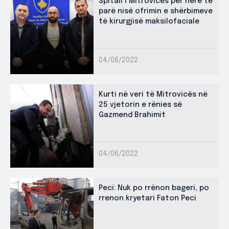
Spitali i Mitrovicës për herë të
parë nisë ofrimin e shërbimeve
të kirurgjisë maksilofaciale
04/06/2022
Kurti në veri të Mitrovicës në
25 vjetorin e rënies së
Gazmend Brahimit
04/06/2022
Peci: Nuk po rrënon bageri, po
rrenon kryetari Faton Peci