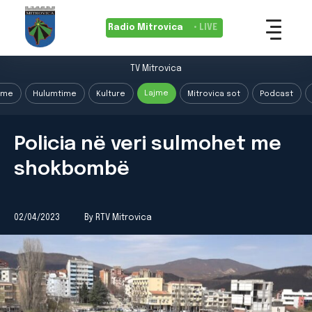
Radio Mitrovica
• LIVE
TV Mitrovica
Lajme
ime
Hulumtime
Kulture
Mitrovica sot
Podcast
Policia në veri sulmohet me
shokbombë
02/04/2023
By RTV Mitrovica