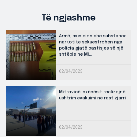
Të ngjashme
Armë, municion dhe substanca
narkotike sekuestrohen nga
policia gjatë bastisjes së një
shtëpie ne Mi...
02/04/2023
Mitrovicë: nxënësit realizojnë
ushtrim evakuimi në rast zjarri
02/04/2023