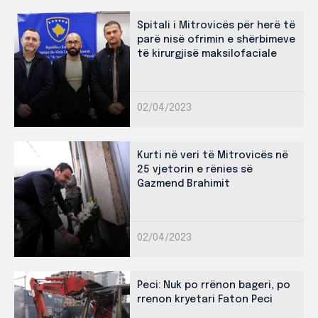
Spitali i Mitrovicës për herë të
parë nisë ofrimin e shërbimeve
të kirurgjisë maksilofaciale
02/04/2023
Kurti në veri të Mitrovicës në
25 vjetorin e rënies së
Gazmend Brahimit
02/04/2023
Peci: Nuk po rrënon bageri, po
rrenon kryetari Faton Peci