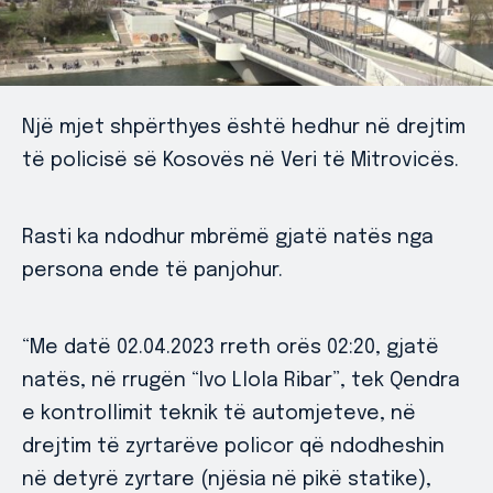
Një mjet shpërthyes është hedhur në drejtim
të policisë së Kosovës në Veri të Mitrovicës.
Rasti ka ndodhur mbrëmë gjatë natës nga
persona ende të panjohur.
“Me datë 02.04.2023 rreth orës 02:20, gjatë
natës, në rrugën “Ivo Llola Ribar”, tek Qendra
e kontrollimit teknik të automjeteve, në
drejtim të zyrtarëve policor që ndodheshin
në detyrë zyrtare (njësia në pikë statike),