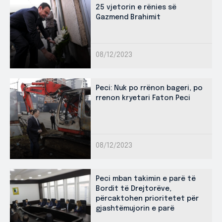
25 vjetorin e rënies së
Gazmend Brahimit
08/12/2023
Peci: Nuk po rrënon bageri, po
rrenon kryetari Faton Peci
08/12/2023
Peci mban takimin e parë të
Bordit të Drejtorëve,
përcaktohen prioritetet për
gjashtëmujorin e parë