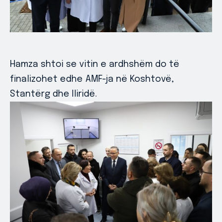
Hamza shtoi se vitin e ardhshëm do të
finalizohet edhe AMF-ja në Koshtovë,
Stantërg dhe Iliridë.