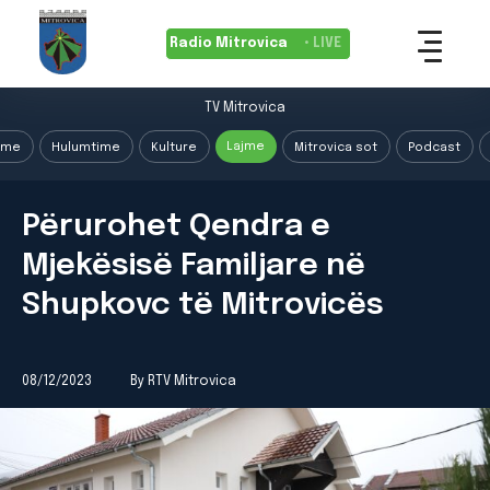
Radio Mitrovica
• LIVE
TV Mitrovica
Lajme
ime
Hulumtime
Kulture
Mitrovica sot
Podcast
Përurohet Qendra e
Mjekësisë Familjare në
Shupkovc të Mitrovicës
08/12/2023
By RTV Mitrovica