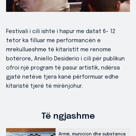
Festivali i cili ishte i hapur me datat 6- 12
tetor ka filluar me performancën e
mrekullueshme të kitaristit me renome
botërore, Aniello Desiderio i cili për publikun
ofroi një program të pasur artistik, ndërsa
gjatë netëve tjera kanë përformuar edhe
kitaristë tjerë të mirënjohur.
Të ngjashme
Armë, municion dhe substanca