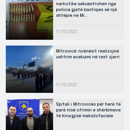
narkotike sekuestrohen nga
policia gjatë bastisjes së një
shtëpie ne Mi...
17/10/2022
Mitrovicë: nxënësit realizojnë
ushtrim evakuimi në rast zjarri
17/10/2022
Spitali i Mitrovicës për herë të
parë nisë ofrimin e shërbimeve
të kirurgjisë maksilofaciale