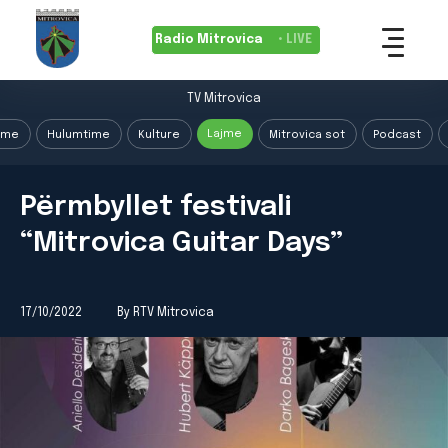
Radio Mitrovica
• LIVE
TV Mitrovica
Lajme
ime
Hulumtime
Kulture
Mitrovica sot
Podcast
Përmbyllet festivali
“Mitrovica Guitar Days”
17/10/2022
By RTV Mitrovica