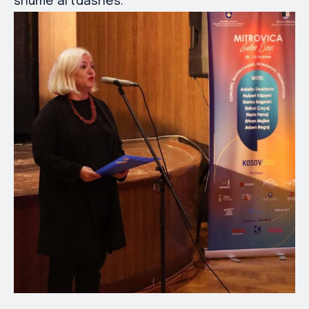
shumë artdashës.