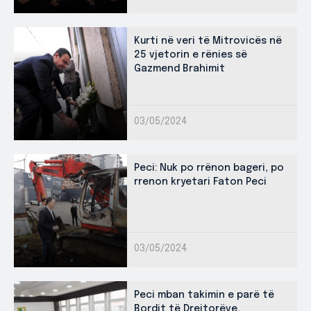
Kurti në veri të Mitrovicës në
25 vjetorin e rënies së
Gazmend Brahimit
03/05/2024
Peci: Nuk po rrënon bageri, po
rrenon kryetari Faton Peci
03/05/2024
Peci mban takimin e parë të
Bordit të Drejtorëve,