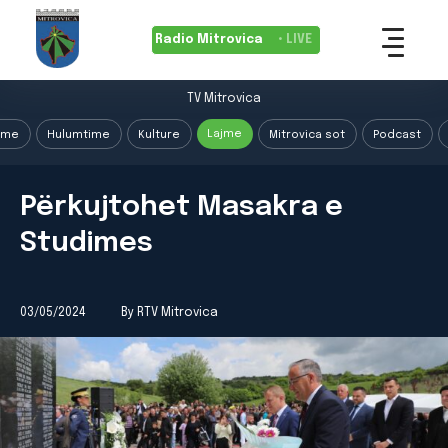
Radio Mitrovica
• LIVE
TV Mitrovica
Lajme
ime
Hulumtime
Kulture
Mitrovica sot
Podcast
Përkujtohet Masakra e
Studimes
03/05/2024
By RTV Mitrovica