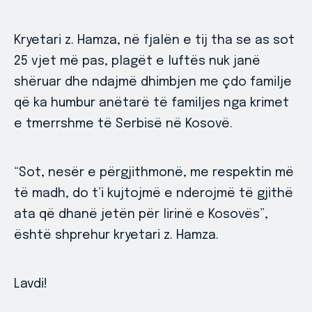
Kryetari z. Hamza, në fjalën e tij tha se as sot
25 vjet më pas, plagët e luftës nuk janë
shëruar dhe ndajmë dhimbjen me çdo familje
që ka humbur anëtarë të familjes nga krimet
e tmerrshme të Serbisë në Kosovë.
“Sot, nesër e përgjithmonë, me respektin më
të madh, do t’i kujtojmë e nderojmë të gjithë
ata që dhanë jetën për lirinë e Kosovës”,
është shprehur kryetari z. Hamza.
Lavdi!