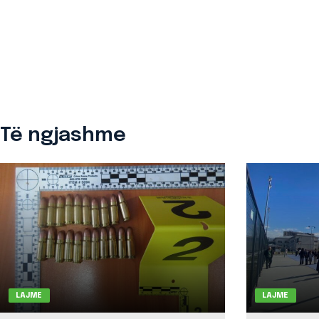
Të ngjashme
LAJME
LAJME