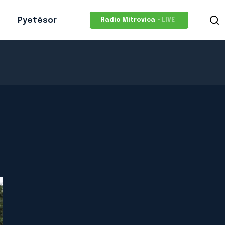
Pyetësor
Radio Mitrovica
• LIVE