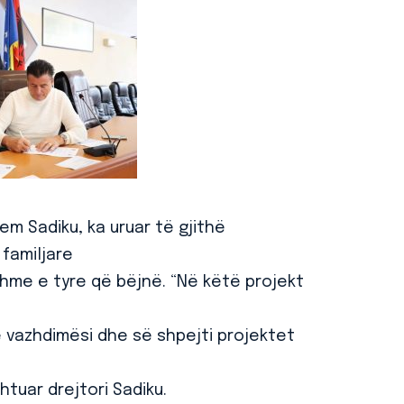
em Sadiku, ka uruar të gjithë
 familjare
hme e tyre që bëjnë. “Në këtë projekt
ë vazhdimësi dhe së shpejti projektet
htuar drejtori Sadiku.