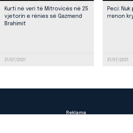
Kurti në veri të Mitrovicës në 25
Peci: Nuk
vjetorin e rënies së Gazmend
rrenon kr
Brahimit
21/07/2021
21/07/2021
Reklama
Impressum
Autorësia © RTV Mitrovica.
Privacy Policy