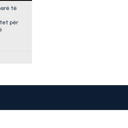
parë të
tet për
ë