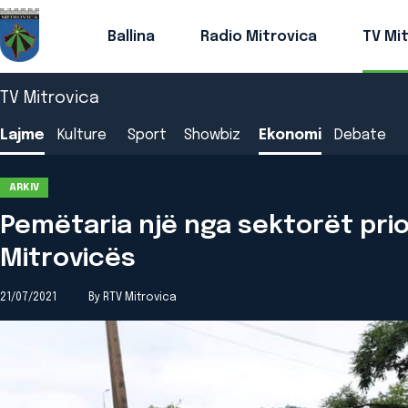
Ballina
Radio Mitrovica
TV Mi
TV Mitrovica
Lajme
Kulture
Sport
Showbiz
Ekonomi
Debate
ARKIV
Pemëtaria një nga sektorët pri
Mitrovicës
21/07/2021
By RTV Mitrovica