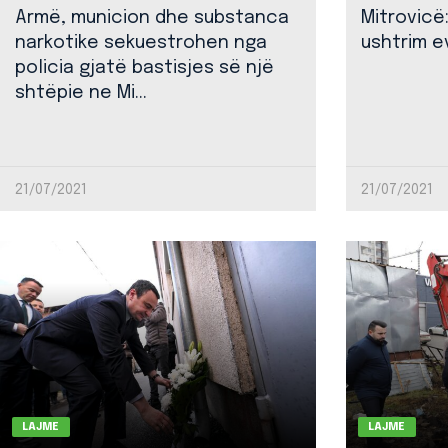
Armë, municion dhe substanca
Mitrovicë
narkotike sekuestrohen nga
ushtrim ev
policia gjatë bastisjes së një
shtëpie ne Mi...
21/07/2021
21/07/2021
LAJME
LAJME