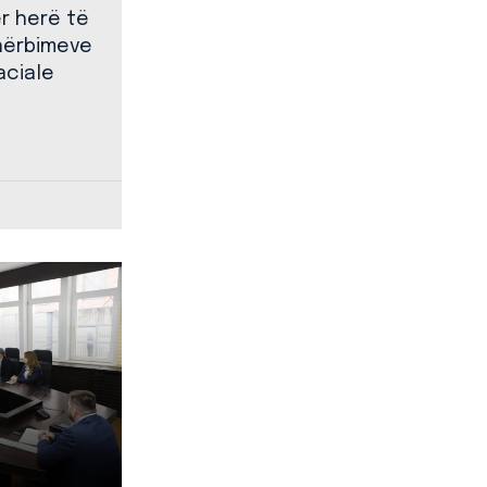
ër herë të
shërbimeve
aciale