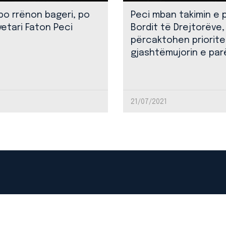
 po rrënon bageri, po
Peci mban takimin e 
yetari Faton Peci
Bordit të Drejtorëve,
përcaktohen priorite
gjashtëmujorin e par
21/07/2021