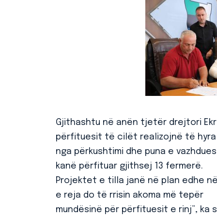
Gjithashtu në anën tjetër drejtori Ekr
përfituesit të cilët realizojnë të hyra
nga përkushtimi dhe puna e vazhdues
kanë përfituar gjithsej 13 fermerë.
Projektet e tilla janë në plan edhe n
e reja do të rrisin akoma më tepër
mundësinë për përfituesit e rinj”, ka s