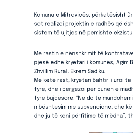
Komuna e Mitrovicës, përkatësisht Dre
sot realizoi projektin e radhës që ë
sistem të ujitjes në pemishte ekzistu
Me rastin e nënshkrimit të kontratave 
pjesë edhe kryetari i komunës, Agim B
Zhvillim Rural, Ekrem Sadiku.
Me këtë rast, kryetari Bahtiri i uroi 
tyre, dhe i përgëzoi për punën e madh
tyre bujqësore. “Ne do të mundohemi
mbështesim me subvencione, dhe kët
dhe ju të keni përfitime të mëdha”, tha