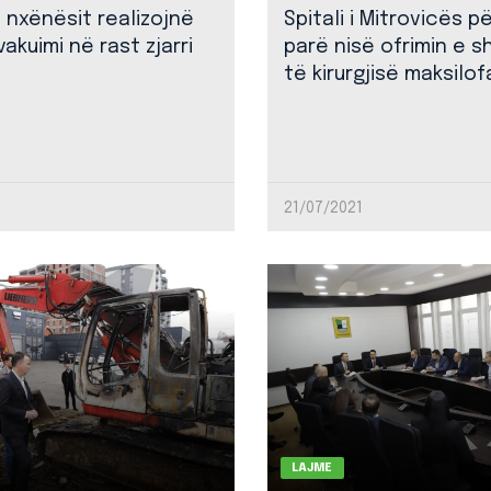
: nxënësit realizojnë
Spitali i Mitrovicës p
akuimi në rast zjarri
parë nisë ofrimin e 
të kirurgjisë maksilof
21/07/2021
LAJME