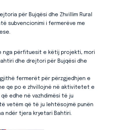
jtoria për Bujqësi dhe Zhvillim Rural
shtë subvencionimi i fermerëve me
ese.
nga përfituesit e këtij projekti, mori
ahtiri dhe drejtori për Bujqësi dhe
të gjithë fermerët për përzgjedhjen e
e qe po e zhvillojnë në aktivitetet e
 që edhe në vazhdimësi të ju
ë vetëm që të ju lehtësojmë punën
 ndër tjera kryetari Bahtiri.