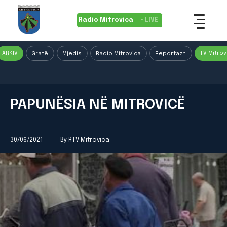
Radio Mitrovica
• LIVE
ARKIV
TV Mitrov
Gratë
Mjedis
Radio Mitrovica
Reportazh
PAPUNËSIA NË MITROVICË
30/06/2021
By RTV Mitrovica