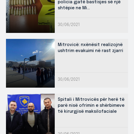
policia gjatë bastisjes së një
shtëpie ne Mi...
30/06/2021
Mitrovicë: nxënësit realizojnë
ushtrim evakuimi në rast zjarri
30/06/2021
Spitali i Mitrovicës për herë të
parë nisë ofrimin e shërbimeve
të kirurgjisë maksilofaciale