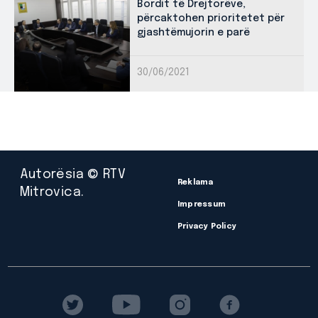
Bordit të Drejtorëve,
përcaktohen prioritetet për
gjashtëmujorin e parë
30/06/2021
Autorësia © RTV
Reklama
Mitrovica.
Impressum
Privacy Policy