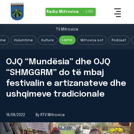
Radio Mitrovica
• LIVE
TV Mitrovica
Lajme
ime
Hulumtime
Kulture
Mitrovica sot
Podcast
OJQ “Mundësia” dhe OJQ
“SHMGGRM” do të mbaj
festivalin e artizanateve dhe
ushqimeve tradicionale
16/08/2022
By RTV Mitrovica