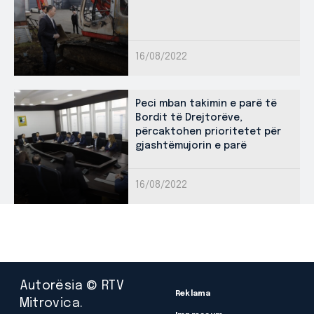
16/08/2022
Peci mban takimin e parë të
Bordit të Drejtorëve,
përcaktohen prioritetet për
gjashtëmujorin e parë
16/08/2022
Autorësia © RTV
Reklama
Mitrovica.