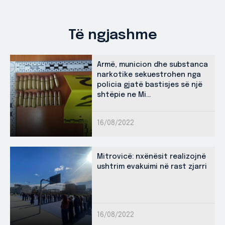
Të ngjashme
Armë, municion dhe substanca
narkotike sekuestrohen nga
policia gjatë bastisjes së një
shtëpie ne Mi...
16/08/2022
Mitrovicë: nxënësit realizojnë
ushtrim evakuimi në rast zjarri
16/08/2022