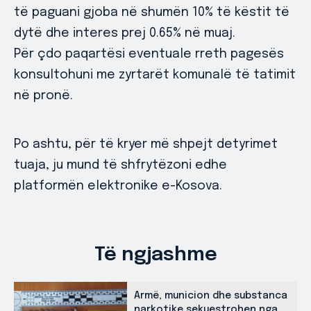
të paguani gjoba në shumën 10% të këstit të
dytë dhe interes prej 0.65% në muaj.
Për çdo paqartësi eventuale rreth pagesës
konsultohuni me zyrtarët komunalë të tatimit
në pronë.
Po ashtu, për të kryer më shpejt detyrimet
tuaja, ju mund të shfrytëzoni edhe
platformën elektronike e-Kosova.
Të ngjashme
Armë, municion dhe substanca
narkotike sekuestrohen nga