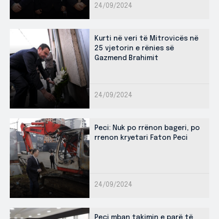
24/09/2024
Kurti në veri të Mitrovicës në
25 vjetorin e rënies së
Gazmend Brahimit
24/09/2024
Peci: Nuk po rrënon bageri, po
rrenon kryetari Faton Peci
24/09/2024
Peci mban takimin e parë të