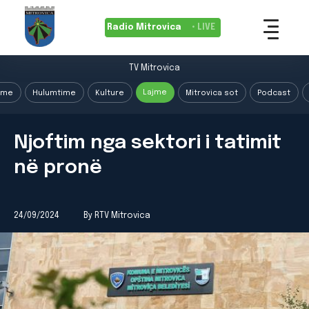
Radio Mitrovica
• LIVE
TV Mitrovica
Lajme
ime
Hulumtime
Kulture
Mitrovica sot
Podcast
Njoftim nga sektori i tatimit
në pronë
24/09/2024
By RTV Mitrovica