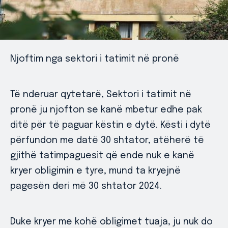
Njoftim nga sektori i tatimit në pronë
Të nderuar qytetarë, Sektori i tatimit në
pronë ju njofton se kanë mbetur edhe pak
ditë për të paguar këstin e dytë. Kësti i dytë
përfundon me datë 30 shtator, atëherë të
gjithë tatimpaguesit që ende nuk e kanë
kryer obligimin e tyre, mund ta kryejnë
pagesën deri më 30 shtator 2024.
Duke kryer me kohë obligimet tuaja, ju nuk do