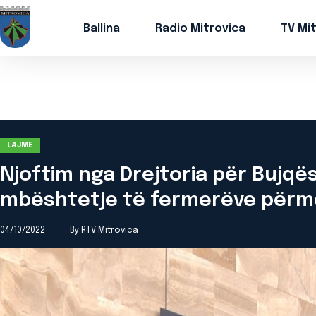
Ballina
Radio Mitrovica
TV Mi
LAJME
Njoftim nga Drejtoria për Bujqës
mbështetje të fermerëve përmes
04/10/2022
By RTV Mitrovica