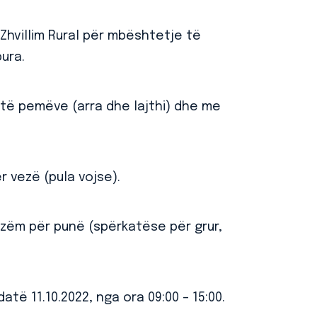
 Zhvillim Rural për mbështetje të
ura.
të pemëve (arra dhe lajthi) dhe me
 vezë (pula vojse).
zëm për punë (spërkatëse për grur,
datë 11.10.2022, nga ora 09:00 – 15:00.