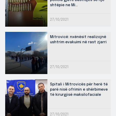
policia gjatë bastisjes së një
shtëpie ne Mi...
27/10/2021
Mitrovicë: nxënësit realizojnë
ushtrim evakuimi në rast zjarri
27/10/2021
Spitali i Mitrovicës për herë të
parë nisë ofrimin e shërbimeve
të kirurgjisë maksilofaciale
27/10/2021