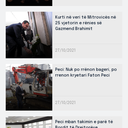
Kurti në veri të Mitrovicës në
25 vjetorin e rënies së
Gazmend Brahimit
27/10/2021
Peci: Nuk po rrënon bageri, po
rrenon kryetari Faton Peci
27/10/2021
Peci mban takimin e parë të
Bordit të Drejtorëve,