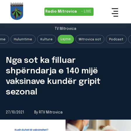
Radio Mitrovica
• LIVE
TV Mitrovica
Lajme
ime
Hulumtime
Kulture
Mitrovica sot
Podcast
Nga sot ka filluar
shpërndarja e 140 mijë
vaksinave kundër gripit
sezonal
27/10/2021
By RTV Mitrovica